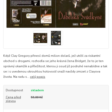
Když Clay Gregory přinesl domů milion dolarů, jež utržil za riskantní
obchod s drogami, rozhodla se jeho krásná žena Bridget, že to je ten
správný okamžik a příležitost, kterou ji osud již podruhé nenabídne a tak
se i s uvedenou okrouhlou hotovostí snaží navždy zmizet z Clayova
života. Na radu s...
celý popis
Dostupnost
skladem
Cena před
59,00 Kč
slevou