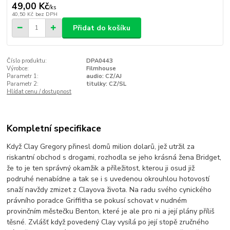
49,00 Kč
/
ks
40,50 Kč
bez DPH
Přidat do košíku
Číslo produktu:
DPA0443
Výrobce:
Filmhouse
Parametr 1:
audio: CZ/AJ
Parametr 2:
titulky: CZ/SL
Hlídat cenu / dostupnost
Kompletní specifikace
Když Clay Gregory přinesl domů milion dolarů, jež utržil za
riskantní obchod s drogami, rozhodla se jeho krásná žena Bridget,
že to je ten správný okamžik a příležitost, kterou ji osud již
podruhé nenabídne a tak se i s uvedenou okrouhlou hotovostí
snaží navždy zmizet z Clayova života. Na radu svého cynického
právního poradce Griffitha se pokusí schovat v nudném
provinčním městečku Benton, které je ale pro ni a její plány příliš
těsné. Zvlášť když povedený Clay vysílá po její stopě zručného