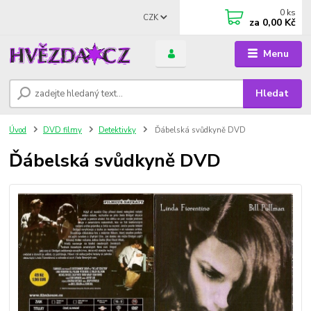
0
ks
CZK
za
0,00 Kč
Menu
Hledat
Úvod
DVD filmy
Detektivky
Ďábelská svůdkyně DVD
Ďábelská svůdkyně DVD