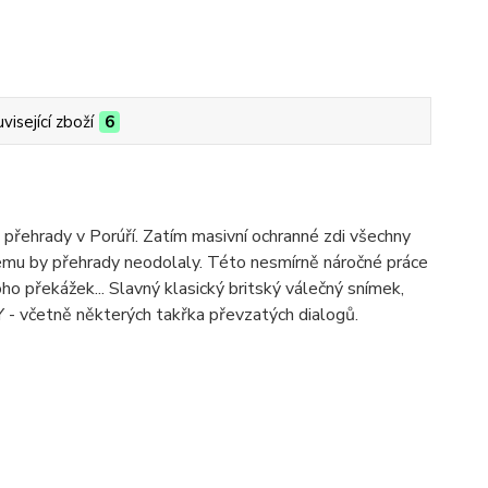
visející zboží
6
t přehrady v Porúří. Zatím masivní ochranné zdi všechny
emu by přehrady neodolaly. Této nesmírně náročné práce
o překážek... Slavný klasický britský válečný snímek,
- včetně některých takřka převzatých dialogů.