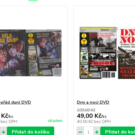
pořád duní DVD
Dny a noci DVD
109,00 Kč
 Kč
49,00 Kč
/
ks
/
ks
skladem
č
bez DPH
40,50 Kč
bez DPH
Přidat do košíku
Přidat do ko