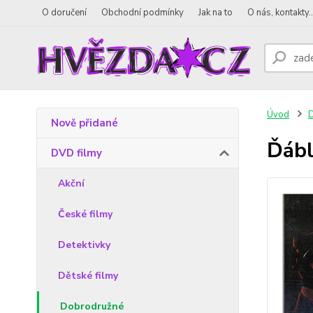
O doručení
Obchodní podmínky
Jak na to
O nás, kontakty..
Úvod
D
Nově přidané
Ďábl
DVD filmy
Akční
České filmy
Detektivky
Dětské filmy
Dobrodružné