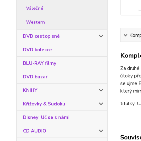
Válečné
Western
Kompl
DVD cestopisné
DVD kolekce
Komple
BLU-RAY filmy
Za druhé 
útoky pře
DVD bazar
se ujme B
KNIHY
který mim
titulky: 
Křížovky & Sudoku
Disney: Uč se s námi
CD AUDIO
Souvise