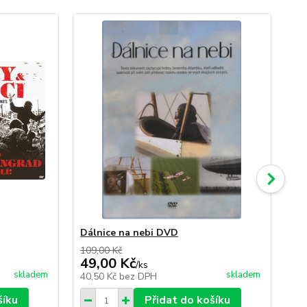
Dálnice na nebi DVD
In
109,00 Kč
79,
49,00 Kč
49
/
ks
skladem
skladem
40,50 Kč
bez DPH
40
šíku
Přidat do košíku