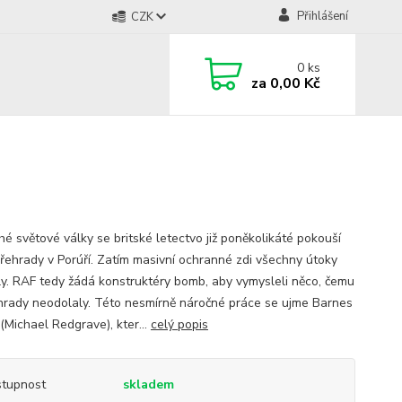
Přihlášení
CZK
0
ks
za
0,00 Kč
hé světové války se britské letectvo již poněkolikáté pokouší
 přehrady v Porúří. Zatím masivní ochranné zdi všechny útoky
ly. RAF tedy žádá konstruktéry bomb, aby vymysleli něco, čemu
hrady neodolaly. Této nesmírně náročné práce se ujme Barnes
(Michael Redgrave), kter...
celý popis
tupnost
skladem