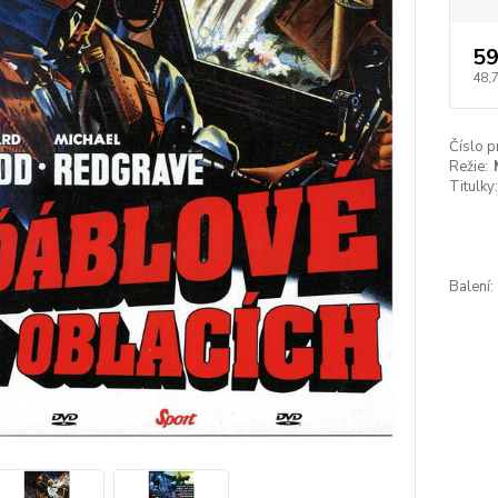
59
48,
Číslo p
Režie:
Titulky:
Balení: