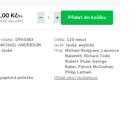
,00 Kč
/
ks
Přidat do košíku
76 Kč
bez DPH
roduktu:
DPA0463
Délka:
120 minut
MICHAEL ANDERSON
Jazyk:
český, anglický
české
Hrají:
Michael Redgrave, Laurence
Naismith, Richard Todd,
Robert Shaw, George
Baker, Patrick McGoohan,
Philip Latham
papírová pošetka
Hlídat cenu / dostupnost