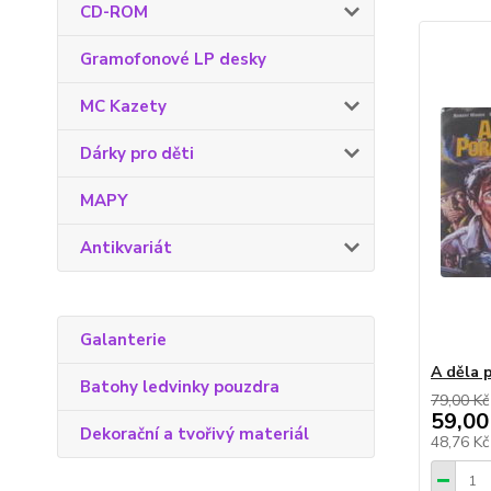
CD-ROM
Gramofonové LP desky
MC Kazety
Dárky pro děti
MAPY
Antikvariát
Galanterie
A děla 
Batohy ledvinky pouzdra
79,00 Kč
59,00
Dekorační a tvořivý materiál
48,76 K