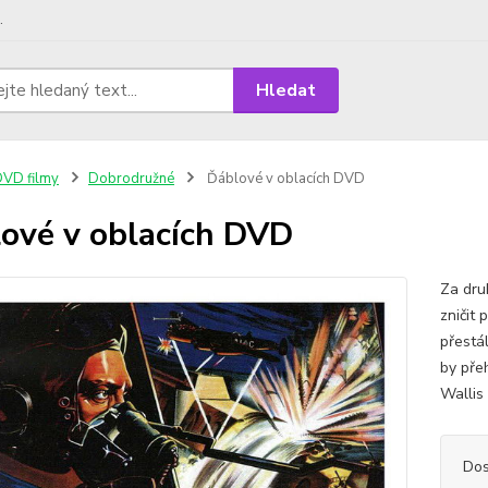
.
Hledat
VD filmy
Dobrodružné
Ďáblové v oblacích DVD
ové v oblacích DVD
Za dru
zničit
přestá
by pře
Wallis 
Dos