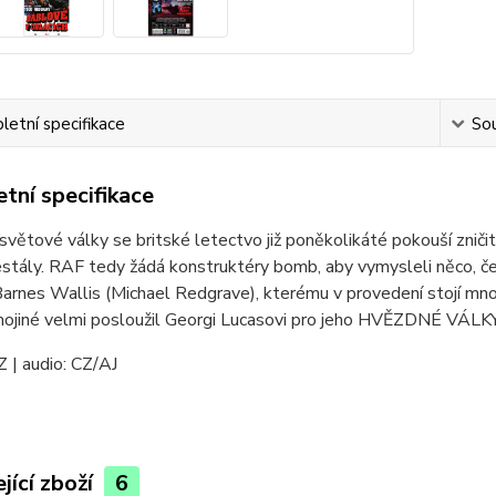
etní specifikace
Sou
tní specifikace
světové války se britské letectvo již poněkolikáté pokouší zniči
stály. RAF tedy žádá konstruktéry bomb, aby vymysleli něco, č
arnes Wallis (Michael Redgrave), kterému v provedení stojí mnoh
ojiné velmi posloužil Georgi Lucasovi pro jeho HVĚZDNÉ VÁLKY 
CZ | audio: CZ/AJ
jící zboží
6