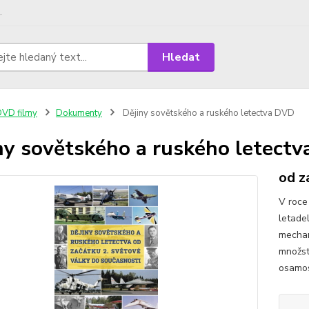
.
Hledat
VD filmy
Dokumenty
Dějiny sovětského a ruského letectva DVD
ny sovětského a ruského letect
od z
V roce
letade
mechan
množst
osamos