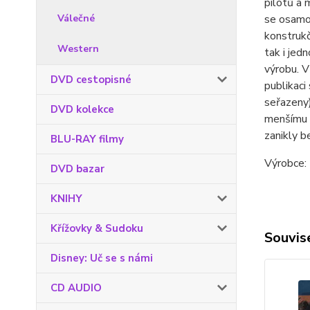
pilotů a 
Válečné
se osamos
konstrukč
Western
tak i jed
výrobu. V
DVD cestopisné
publikaci
seřazeny)
DVD kolekce
menšímu m
zanikly b
BLU-RAY filmy
Výrobce: 
DVD bazar
KNIHY
Křížovky & Sudoku
Souvise
Disney: Uč se s námi
CD AUDIO