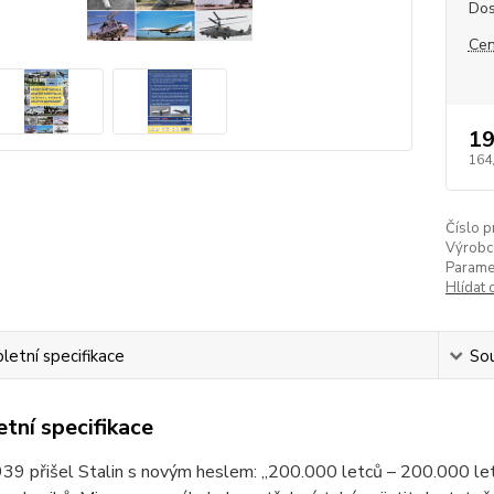
Dos
Cen
19
164
Číslo p
Výrobc
Paramet
Hlídat 
etní specifikace
Sou
tní specifikace
939 přišel Stalin s novým heslem: „200.000 letců – 200.000 le