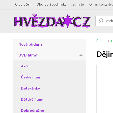
O doručení
Obchodní podmínky
Jak na to
O nás, kontakty..
Úvod
D
Nově přidané
Ději
DVD filmy
Akční
České filmy
Detektivky
Dětské filmy
Dobrodružné