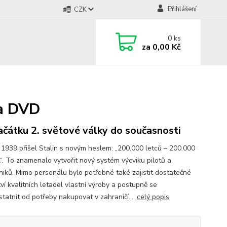
Přihlášení
CZK
0
ks
za
0,00 Kč
va DVD
ačátku 2. světové války do současnosti
 1939 přišel Stalin s novým heslem: „200.000 letců – 200.000
l“. To znamenalo vytvořit nový systém výcviku pilotů a
iků. Mimo personálu bylo potřebné také zajistit dostatečné
ví kvalitních letadel vlastní výroby a postupně se
tatnit od potřeby nakupovat v zahraničí....
celý popis