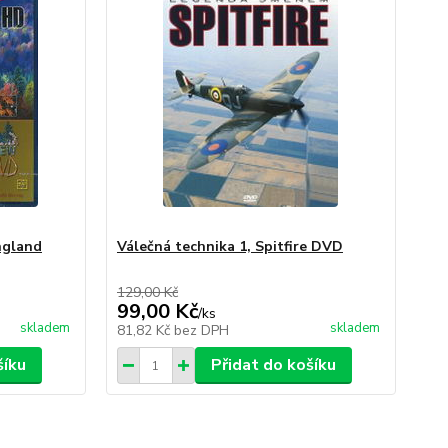
ngland
Válečná technika 1, Spitfire DVD
129,00 Kč
99,00 Kč
/
ks
skladem
skladem
81,82 Kč
bez DPH
šíku
Přidat do košíku