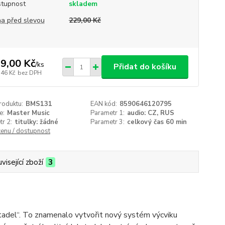
tupnost
skladem
a před slevou
229,00 Kč
9,00 Kč
/
ks
Přidat do košíku
,46 Kč
bez DPH
roduktu:
BMS131
EAN kód:
8590646120795
e:
Master Music
Parametr 1:
audio: CZ, RUS
r 2:
titulky: žádné
Parametr 3:
celkový čas 60 min
cenu / dostupnost
visející zboží
3
tadel“. To znamenalo vytvořit nový systém výcviku