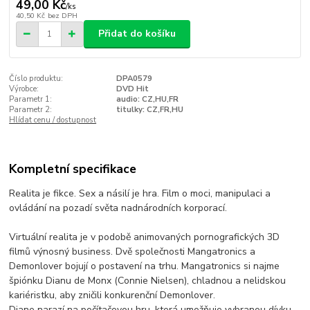
49,00 Kč
/
ks
40,50 Kč
bez DPH
Přidat do košíku
Číslo produktu:
DPA0579
Výrobce:
DVD Hit
Parametr 1:
audio: CZ,HU,FR
Parametr 2:
titulky: CZ,FR,HU
Hlídat cenu / dostupnost
Kompletní specifikace
Realita je fikce. Sex a násilí je hra. Film o moci, manipulaci a
ovládání na pozadí světa nadnárodních korporací.
Virtuální realita je v podobě animovaných pornografických 3D
filmů výnosný business. Dvě společnosti Mangatronics a
Demonlover bojují o postavení na trhu. Mangatronics si najme
špiónku Dianu de Monx (Connie Nielsen), chladnou a nelidskou
kariéristku, aby zničili konkurenční Demonlover.
Diane narazí na počítačovou hru, která umožňuje vybranou dívku