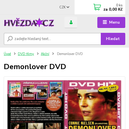
0
ks
CZK
za
0,00 Kč
Menu
Hledat
Úvod
DVD filmy
Akční
Demonlover DVD
Demonlover DVD