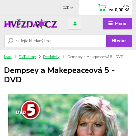
0
ks
CZK
za
0,00 Kč
Menu
Hledat
Úvod
DVD filmy
Detektivky
Dempsey a Makepeaceová 5 - DVD
Dempsey a Makepeaceová 5 -
DVD