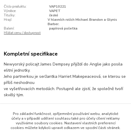
Číslo produktu:
VAP10221
Výrobce:
VAPET
Titulky:
české
Hrají:
V hlavních rolích Michael Brandon a Glynis
Barber.
Balení:
papírová pošetka
Hlídat cenu / dostupnost
Kompletní specifikace
Newyorský policajt James Dempsey přijíždí do Anglie jako posila
elitní jednotky.
Jeho partnerkou je seržantka Harriet Makepeaceová, se kterou se
příliš neshodnou
ve vyšetřovacích metodách. Postupně ale zjistí, že společně tvoří
skvělý tým.
Epizody:
S PŘIMHOUŘENÝMA OČIMA
Pro základní funkčnost, zpříjemnění používání webu, analytické
účely a v případě udělení souhlasu také pro účely cílení reklamy
JAKO RYBA VE VODĚ
využíváme soubory cookies. Nastavení vlastních preferencí
ROZSUDEKprodukce: Granada International1985
cookies můžete kdykoli upravit odkazem ve spodní části stránek.