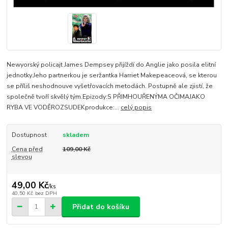
Newyorský policajt James Dempsey přijíždí do Anglie jako posila elitní
jednotky.Jeho partnerkou je seržantka Harriet Makepeaceová, se kterou
se příliš neshodnouve vyšetřovacích metodách. Postupně ale zjistí, že
společně tvoří skvělý tým.Epizody:S PŘIMHOUŘENÝMA OČIMAJAKO
RYBA VE VODĚROZSUDEKprodukce:...
celý popis
Dostupnost
skladem
Cena před
109,00 Kč
slevou
49,00 Kč
/
ks
40,50 Kč
bez DPH
Přidat do košíku