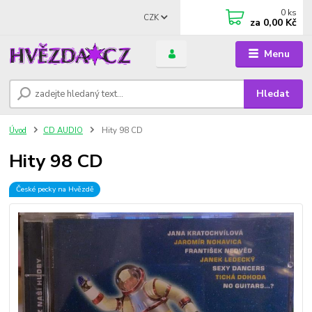
0
ks
CZK
za
0,00 Kč
Menu
Hledat
Úvod
CD AUDIO
Hity 98 CD
Hity 98 CD
České pecky na Hvězdě