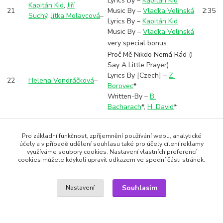
Lyrics By –
Kapitán Kid
Kapitán Kid
,
Jiří
21
Music By –
Vlaďka Velinská
2:35
Suchý
,
Jitka Molavcová
–
Lyrics By –
Kapitán Kid
Music By –
Vlaďka Velinská
very special bonus
Proč Mě Nikdo Nemá Rád (I
Say A Little Prayer)
Lyrics By [Czech] –
Z.
22
Helena Vondráčková
–
Borovec
*
Written-By –
B.
Bacharach
*
,
H. David
*
Pro základní funkčnost, zpříjemnění používání webu, analytické
Zboží zařazeno v kategoriích
účely a v případě udělení souhlasu také pro účely cílení reklamy
využíváme soubory cookies. Nastavení vlastních preferencí
cookies můžete kdykoli upravit odkazem ve spodní části stránek.
CD AUDIO
Český Rock & Pop
Souhlasím
Nastavení
SEO a administrace
MEDIASYS