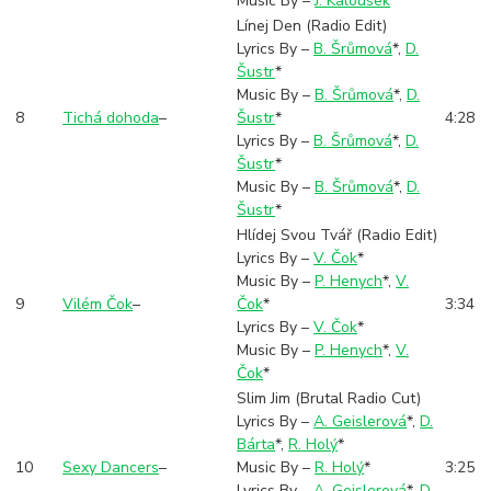
Music By –
J. Kalousek
*
Línej Den (Radio Edit)
Lyrics By –
B. Šrůmová
*
,
D.
Šustr
*
Music By –
B. Šrůmová
*
,
D.
8
Tichá dohoda
–
Šustr
*
4:28
Lyrics By –
B. Šrůmová
*
,
D.
Šustr
*
Music By –
B. Šrůmová
*
,
D.
Šustr
*
Hlídej Svou Tvář (Radio Edit)
Lyrics By –
V. Čok
*
Music By –
P. Henych
*
,
V.
9
Vilém Čok
–
Čok
*
3:34
Lyrics By –
V. Čok
*
Music By –
P. Henych
*
,
V.
Čok
*
Slim Jim (Brutal Radio Cut)
Lyrics By –
A. Geislerová
*
,
D.
Bárta
*
,
R. Holý
*
10
Sexy Dancers
–
Music By –
R. Holý
*
3:25
Lyrics By –
A. Geislerová
*
,
D.