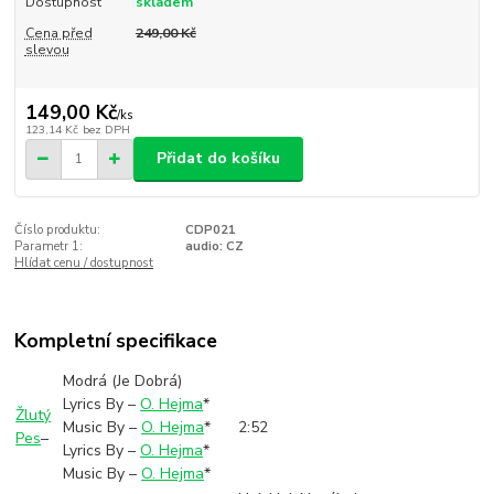
Dostupnost
skladem
Cena před
249,00 Kč
slevou
149,00 Kč
/
ks
123,14 Kč
bez DPH
Přidat do košíku
Číslo produktu:
CDP021
Parametr 1:
audio: CZ
Hlídat cenu / dostupnost
Kompletní specifikace
Modrá (Je Dobrá)
Lyrics By –
O. Hejma
*
Žlutý
Music By –
O. Hejma
*
2:52
Pes
–
Lyrics By –
O. Hejma
*
Music By –
O. Hejma
*