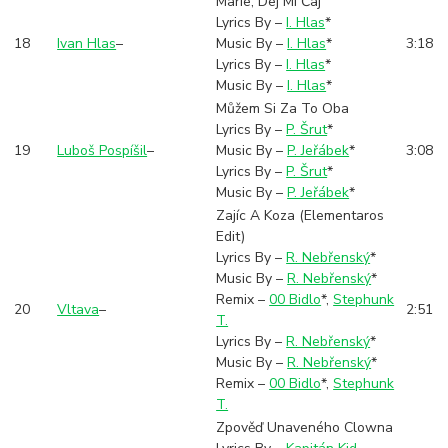
Marie, Dej Mi Čaj
Lyrics By –
I. Hlas
*
18
Ivan Hlas
–
Music By –
I. Hlas
*
3:18
Lyrics By –
I. Hlas
*
Music By –
I. Hlas
*
Můžem Si Za To Oba
Lyrics By –
P. Šrut
*
19
Luboš Pospíšil
–
Music By –
P. Jeřábek
*
3:08
Lyrics By –
P. Šrut
*
Music By –
P. Jeřábek
*
Zajíc A Koza (Elementaros
Edit)
Lyrics By –
R. Nebřenský
*
Music By –
R. Nebřenský
*
Remix –
00 Bidlo
*
,
Stephunk
20
Vltava
–
2:51
T.
Lyrics By –
R. Nebřenský
*
Music By –
R. Nebřenský
*
Remix –
00 Bidlo
*
,
Stephunk
T.
Zpověď Unaveného Clowna