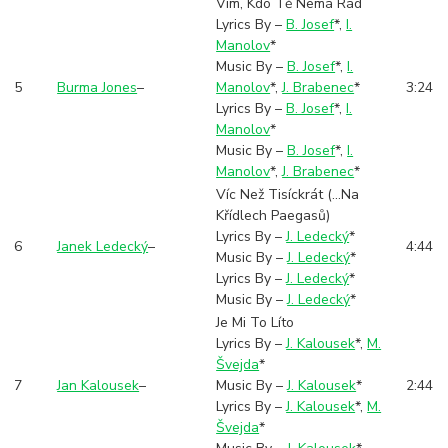
Vím, Kdo Tě Nemá Rád
Lyrics By –
B. Josef
*
,
I.
Manolov
*
Music By –
B. Josef
*
,
I.
5
Burma Jones
–
Manolov
*
,
J. Brabenec
*
3:24
Lyrics By –
B. Josef
*
,
I.
Manolov
*
Music By –
B. Josef
*
,
I.
Manolov
*
,
J. Brabenec
*
Víc Než Tisíckrát (...Na
Křídlech Paegasů)
Lyrics By –
J. Ledecký
*
6
Janek Ledecký
–
4:44
Music By –
J. Ledecký
*
Lyrics By –
J. Ledecký
*
Music By –
J. Ledecký
*
Je Mi To Líto
Lyrics By –
J. Kalousek
*
,
M.
Švejda
*
7
Jan Kalousek
–
Music By –
J. Kalousek
*
2:44
Lyrics By –
J. Kalousek
*
,
M.
Švejda
*