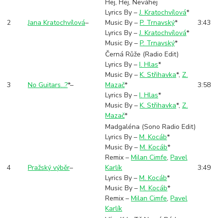
Hej, Hej, Neváhej
Lyrics By –
J. Kratochvílová
*
2
Jana Kratochvílová
–
Music By –
P. Trnavský
*
3:43
Lyrics By –
J. Kratochvílová
*
Music By –
P. Trnavský
*
Černá Růže (Radio Edit)
Lyrics By –
I. Hlas
*
Music By –
K. Střihavka
*
,
Z.
3
No Guitars...?
*
–
Mazač
*
3:58
Lyrics By –
I. Hlas
*
Music By –
K. Střihavka
*
,
Z.
Mazač
*
Madgaléna (Sono Radio Edit)
Lyrics By –
M. Kocáb
*
Music By –
M. Kocáb
*
Remix –
Milan Cimfe
,
Pavel
4
Pražský výběr
–
Karlík
3:49
Lyrics By –
M. Kocáb
*
Music By –
M. Kocáb
*
Remix –
Milan Cimfe
,
Pavel
Karlík