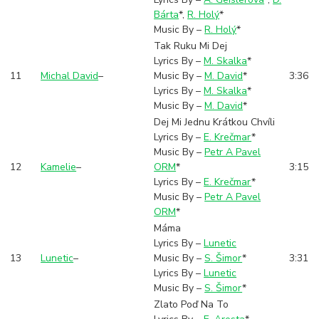
Bárta
*
,
R. Holý
*
Music By –
R. Holý
*
Tak Ruku Mi Dej
Lyrics By –
M. Skalka
*
11
Michal David
–
Music By –
M. David
*
3:36
Lyrics By –
M. Skalka
*
Music By –
M. David
*
Dej Mi Jednu Krátkou Chvíli
Lyrics By –
E. Krečmar
*
Music By –
Petr A Pavel
12
Kamelie
–
ORM
*
3:15
Lyrics By –
E. Krečmar
*
Music By –
Petr A Pavel
ORM
*
Máma
Lyrics By –
Lunetic
13
Lunetic
–
Music By –
S. Šimor
*
3:31
Lyrics By –
Lunetic
Music By –
S. Šimor
*
Zlato Poď Na To