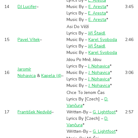
Lyrics By –
E. Aresta
*
14
DJ Lucifer
–
Music By –
E. Aresta
*
3:45
Lyrics By –
E. Aresta
*
Music By –
E. Aresta
*
Asi Do Věží
Lyrics By –
Jiří Štaidl
15
Pavel Vítek
–
Music By –
Karel Svoboda
2:46
Lyrics By –
Jiří Štaidl
Music By –
Karel Svoboda
Jdou Po Mně, Jdou
Lyrics By –
J. Nohavica
*
Jaromír
16
Music By –
J. Nohavica
*
3:06
Nohavica
&
Kapela (4)
–
Lyrics By –
J. Nohavica
*
Music By –
J. Nohavica
*
Chce To Jenom Čas
Lyrics By [Czech] –
D.
Vančura
*
17
František Nedvěd
–
Written-By –
G. Lightfoot
*
2:57
Lyrics By [Czech] –
D.
Vančura
*
Written-By –
G. Lightfoot
*