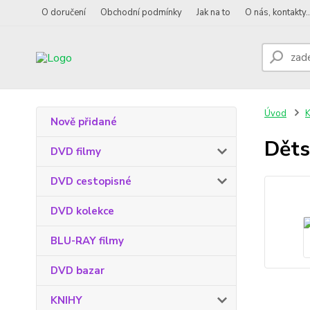
O doručení
Obchodní podmínky
Jak na to
O nás, kontakty..
Úvod
K
Nově přidané
Děts
DVD filmy
DVD cestopisné
DVD kolekce
BLU-RAY filmy
DVD bazar
KNIHY