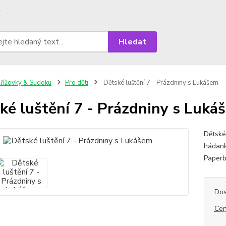
.
Hledat
řížovky & Sudoku
Pro děti
Dětské luštění 7 - Prázdniny s Lukášem
ké luštění 7 - Prázdniny s Luká
Dětské 
hádanky
Paperb
Dos
Cen