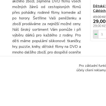
akčního zboží, zejména DVD filmů všech
Dětské l
možných žánrů od cestopisných filmů
Cáklých
přes pohádky, rodinné filmy, komedie až
49,00 Kč
po horory. Šetříme Vaši peněženku a
29,00
zboží prodáváme za nejnižší možné ceny.
29,00 K
Náš široký sortiment Vám pomůže i při
výběru dárků pro každého z rodiny. Pro
děti máme populární silikonové tkaničky,
hry, puzzle, knihy, dětské filmy na DVD a
mnoho dalšího zboží, pro dospělé oceníte
velký výběr knih, DVD filmů, turistických
map a automap a seniory potěšíme
Pro základní funk
Zboží 
obrovskou nabídkou různých křížovek a
účely cílení reklam
sudoku. Stálou nabídku CD, DVD a knih
Křížo
rozšiřujeme o další zboží, kterým
výhodně doplníte objednávku.