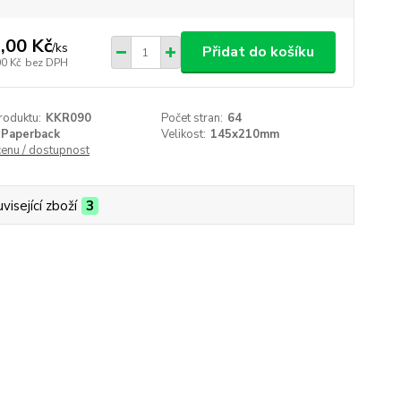
,00 Kč
/
ks
Přidat do košíku
00 Kč
bez DPH
roduktu:
KKR090
Počet stran:
64
Paperback
Velikost:
145x210mm
cenu / dostupnost
visející zboží
3