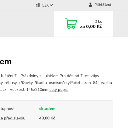
Přihlášení
CZK
0
ks
za
0,00 Kč
šem
luštění 7 - Prázdniny s Lukášem Pro děti od 7 let, vtipy
, rébusy, křížovky, říkadla, osmisměrky.Počet stran: 64 | Vazba:
ack | Velikost: 145x210mm
celý popis
tupnost
skladem
a před slevou
49,00 Kč