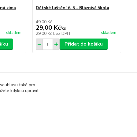
ěná zima
Dětské luštění č. 5 - Bláznivá škola
49,00 Kč
29,00 Kč
/
ks
skladem
skladem
29,00 Kč
bez DPH
šíku
Přidat do košíku
 souhlasu také pro
žete kdykoli upravit