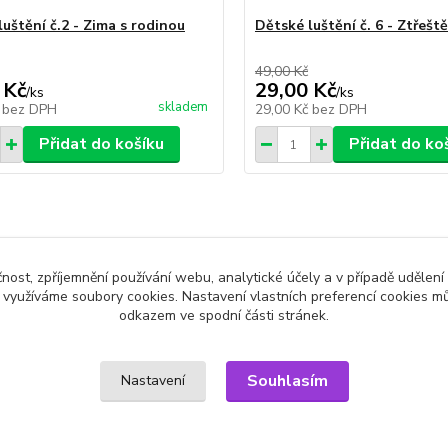
uštění č.2 - Zima s rodinou
Dětské luštění č. 6 - Ztřešt
49,00 Kč
 Kč
29,00 Kč
/
ks
/
ks
skladem
č
bez DPH
29,00 Kč
bez DPH
Přidat do košíku
Přidat do ko
čnost, zpříjemnění používání webu, analytické účely a v případě udělení
zařazeno v kategoriích
y využíváme soubory cookies. Nastavení vlastních preferencí cookies mů
odkazem ve spodní části stránek.
vky & Sudoku
Pro děti
Souhlasím
Nastavení