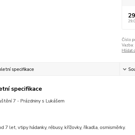
29
29,
Číslo p
Vazba:
Hlídat 
etní specifikace
Sou
tní specifikace
uštění 7 - Prázdniny s Lukášem
od 7 let, vtipy hádanky, rébusy, křížovky, říkadla, osmisměrky.