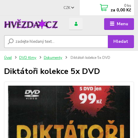
0
ks
CZK
za
0,00 Kč
Menu
Hledat
Úvod
DVD filmy
Dokumenty
Diktátoři kolekce 5x DVD
Diktátoři kolekce 5x DVD