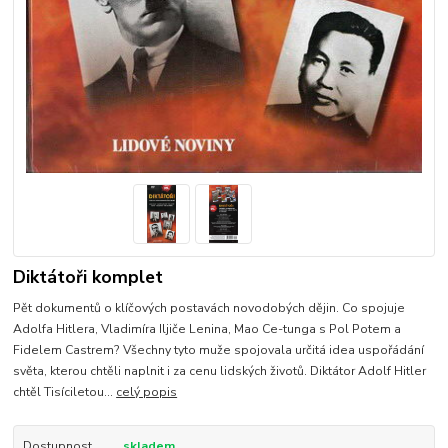
Diktátoři komplet
Pět dokumentů o klíčových postavách novodobých dějin. Co spojuje
Adolfa Hitlera, Vladimíra Iljiče Lenina, Mao Ce-tunga s Pol Potem a
Fidelem Castrem? Všechny tyto muže spojovala určitá idea uspořádání
světa, kterou chtěli naplnit i za cenu lidských životů. Diktátor Adolf Hitler
chtěl Tisíciletou...
celý popis
Dostupnost
skladem