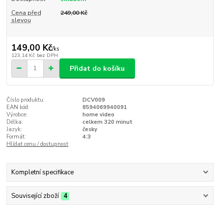
Cena před
249,00 Kč
slevou
149,00 Kč
/
ks
123,14 Kč
bez DPH
Přidat do košíku
Číslo produktu:
DCV009
EAN kód:
8594069940091
Výrobce:
home video
Délka:
celkem 320 minut
Jazyk:
česky
Formát:
4:3
Hlídat cenu / dostupnost
Kompletní specifikace
Související zboží
4