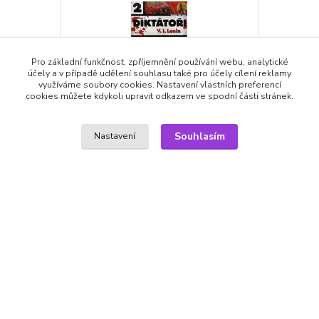
Pro základní funkčnost, zpříjemnění používání webu, analytické
účely a v případě udělení souhlasu také pro účely cílení reklamy
využíváme soubory cookies. Nastavení vlastních preferencí
cookies můžete kdykoli upravit odkazem ve spodní části stránek.
Souhlasím
Nastavení
Diktátoři 2 V. I. Lenin DVD
Diktátoři 1 
59,00 Kč
49,00 Kč
59,00 Kč
/
ks
skladem
40,50 Kč
bez DPH
48,76 Kč
bez
Přidat do košíku
Zboží zařazeno v kategoriích