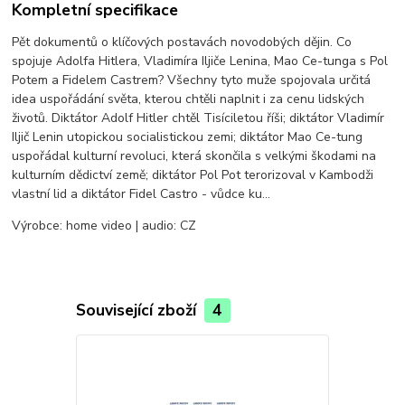
Kompletní specifikace
Pět dokumentů o klíčových postavách novodobých dějin. Co
spojuje Adolfa Hitlera, Vladimíra Iljiče Lenina, Mao Ce-tunga s Pol
Potem a Fidelem Castrem? Všechny tyto muže spojovala určitá
idea uspořádání světa, kterou chtěli naplnit i za cenu lidských
životů. Diktátor Adolf Hitler chtěl Tisíciletou říši; diktátor Vladimír
Iljič Lenin utopickou socialistickou zemi; diktátor Mao Ce-tung
uspořádal kulturní revoluci, která skončila s velkými škodami na
kulturním dědictví země; diktátor Pol Pot terorizoval v Kambodži
vlastní lid a diktátor Fidel Castro - vůdce ku…
Výrobce: home video | audio: CZ
Související zboží
4