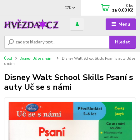
0
ks
CZK
za
0,00 Kč
Menu
Hledat
Úvod
Disney: Uč se s námi
Disney Walt School Skills Psaní s auty Uč se
s námi
Disney Walt School Skills Psaní s
auty Uč se s námi