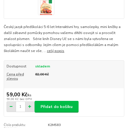
Český jazyk předškoláci 5-6 let Interaktivní hry, samolepky, mini knížky a
další zábavné pomůcky pomohou vašemu dítěti osvojit si a procvičit
znalost písmen. Série knih Disney Uč se s námi byla vytvořena ve
spolupráci s odborníky. Jejím cílem je pomoci předškolákům a malým
školákům naučit se vše, ...
celý popis
Dostupnost
skladem
Cena před
82,00 Kč
slevou
59,00 Kč
/
ks
59,00 Kč
bez DPH
Přidat do košíku
Číslo produktu:
K2M583