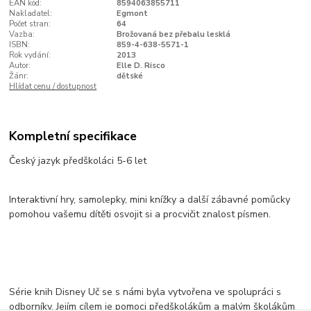
EAN kód:
8594063855711
Nakladatel:
Egmont
Počet stran:
64
Vazba:
Brožovaná bez přebalu lesklá
ISBN:
859-4-638-5571-1
Rok vydání:
2013
Autor:
Elle D. Risco
Žánr:
dětské
Hlídat cenu / dostupnost
Kompletní specifikace
Český jazyk předškoláci 5-6 let
Interaktivní hry, samolepky, mini knížky a další zábavné pomůcky
pomohou vašemu dítěti osvojit si a procvičit znalost písmen.
Série knih Disney Uč se s námi byla vytvořena ve spolupráci s
odborníky. Jejím cílem je pomoci předškolákům a malým školákům