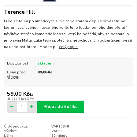
Terence Hill
Luke se toulá po amerických silnicích ve starém džípu s přívěsem, ve
kterém vozí svého milovaného koně. Jeho toulky jednoho dne přeruší
návštěva starého kamaráda Moose, který ho požádá, aby se postaral o
jeho syna Matta. Luke tedy společně s nevychovaným puberťákem vyráží
na usedlost, kterou Moose p...
celý popis
Dostupnost
skladem
Cena před
89,00 Kč
slevou
59,00 Kč
/
ks
48,76 Kč
bez DPH
Přidat do košíku
Číslo produktu:
VAP10848
Výrobce:
VAPET
Délka:
90 minut