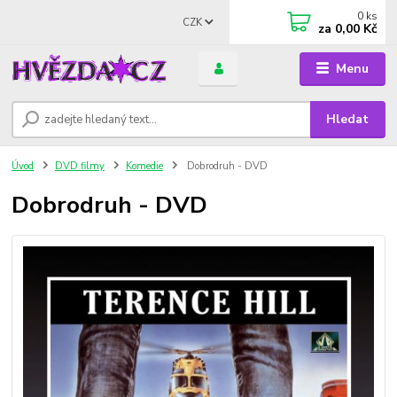
0
ks
CZK
za
0,00 Kč
Menu
Hledat
Úvod
DVD filmy
Komedie
Dobrodruh - DVD
Dobrodruh - DVD