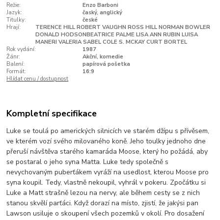
Režie:
Enzo Barboni
Jazyk:
časký, anglický
Titulky:
české
Hrají:
TERENCE HILL ROBERT VAUGHN ROSS HILL NORMAN BOWLER
DONALD HODSONBEATRICE PALME LISA ANN RUBIN LUISA
MANERI VALERIA SABEL COLE S. MCKAY CURT BORTEL
Rok vydání:
1987
Žánr:
Akční, komedie
Balení:
papírová pošetka
Formát:
16:9
Hlídat cenu / dostupnost
Kompletní specifikace
Luke se toulá po amerických silnicích ve starém džípu s přívěsem,
ve kterém vozí svého milovaného koně. Jeho toulky jednoho dne
přeruší návštěva starého kamaráda Moose, který ho požádá, aby
se postaral o jeho syna Matta. Luke tedy společně s
nevychovaným puberťákem vyráží na usedlost, kterou Moose pro
syna koupil. Tedy, vlastně nekoupil, vyhrál v pokeru. Zpočátku si
Luke a Matt strašně lezou na nervy, ale během cesty se z nich
stanou skvělí parťáci. Když dorazí na místo, zjistí, že jakýsi pan
Lawson usiluje o skoupení všech pozemků v okolí. Pro dosažení