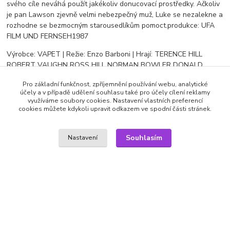
svého cíle neváhá použít jakékoliv donucovací prostředky. Ačkoliv
je pan Lawson zjevně velmi nebezpečný muž, Luke se nezalekne a
rozhodne se bezmocným starousedlíkům pomoct.produkce: UFA
FILM UND FERNSEH1987
Výrobce: VAPET | Režie: Enzo Barboni | Hrají: TERENCE HILL
ROBERT VAUGHN ROSS HILL NORMAN BOWLER DONALD
HODSONBEATRICE PALME LISA ANN RUBIN LUISA MANERI
Pro základní funkčnost, zpříjemnění používání webu, analytické
VALERIA SABEL COLE S. MCKAY CURT BORTEL | Jazyk: časký,
účely a v případě udělení souhlasu také pro účely cílení reklamy
anglický | Titulky: české | Žánr: Akční, komedie | Rok vydání: 1987 |
využíváme soubory cookies. Nastavení vlastních preferencí
Formát: 16:9 | Délka: 90 minut | Balení: papírová pošetka
cookies můžete kdykoli upravit odkazem ve spodní části stránek.
Souhlasím
Nastavení
Zboží zařazeno v kategoriích
DVD filmy
Komedie
SEO a administrace
MEDIASYS