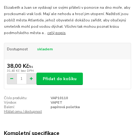
Elizabeth a Juan se vydávají se svými přáteli v ponorce na dno moře, aby
prozkoumali vrak lodi. Mají ale nehodu a hrozí jim utopení. Naštěstí jsou
poblíž města Atlantida, jehož obyvatelé dokážou zařídit, aby obyčejný
smrtelník mohl pod vodou dýchat. Všichni tak mohou poznat krásu
podmořského města a...
celý popis
Dostupnost
skladem
38,00 Kč
/
ks
31,40 Kč
bez DPH
Přidat do košíku
Číslo produktu:
VAP10110
Výrobce:
VAPET
Balení:
papírová pošetka
Hlídat cenu / dostupnost
Kompletní specifikace