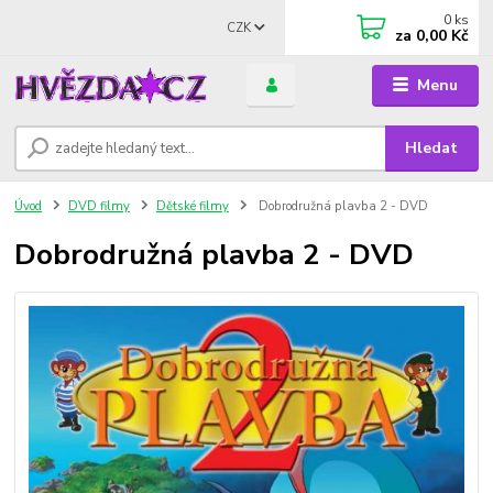
0
ks
CZK
za
0,00 Kč
Menu
Hledat
Úvod
DVD filmy
Dětské filmy
Dobrodružná plavba 2 - DVD
Dobrodružná plavba 2 - DVD