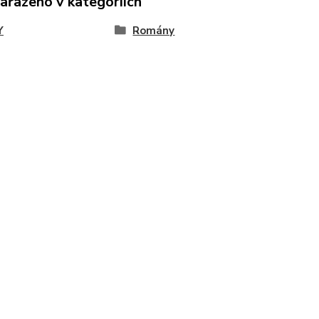
zařazeno v kategoriích
Y
Romány