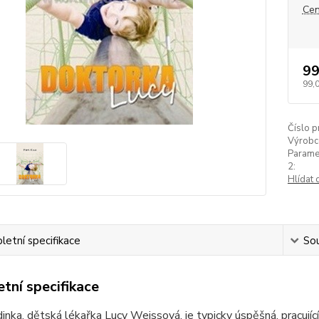
Cen
99
99,
Číslo p
Výrobc
Parame
2:
Hlídat 
etní specifikace
Sou
tní specifikace
dinka, dětská lékařka Lucy Weissová, je typicky úspěšná, pracuj