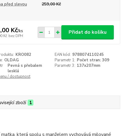
a před slevou
259,00 Kč
,00 Kč
/
ks
Přidat do košíku
00 Kč
bez DPH
roduktu:
KRO082
EAN kód:
9788074110245
e:
OLDAG
Parametr 1:
Počet stran: 309
tr
Pevná s přebalem
Parametr 3:
137x207mm
lesklá
cenu / dostupnost
visející zboží
1
ící matka, která spolu s manželem vychovává milované