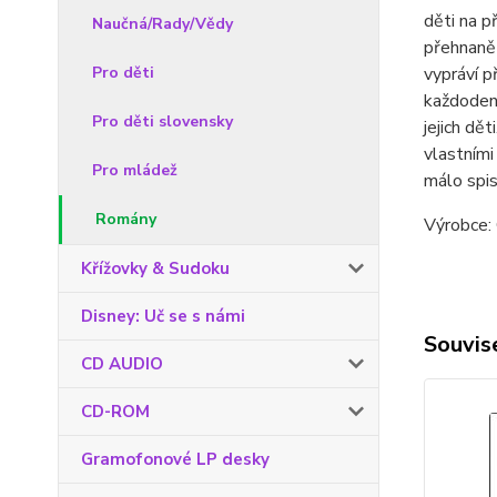
děti na p
Naučná/Rady/Vědy
přehnaně 
Pro děti
vypráví p
každodenn
Pro děti slovensky
jejich dět
vlastními
Pro mládež
málo spis
Romány
Výrobce:
Křížovky & Sudoku
Disney: Uč se s námi
Souvise
CD AUDIO
CD-ROM
Gramofonové LP desky