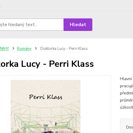
.
Hledat
KNIHY
Romány
Doktorka Lucy - Perri Klass
orka Lucy - Perri Klass
Hlavní
pracuj
předměs
průměru
úzkostl
Dos