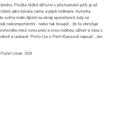
průměru. Prožila těžké dětství v pěstounské péči, je až
žení, jako bývala sama, a jejich rodinami. Autorka
o světa rodin žijících na okraji společnosti, kdy se
tolik nekompetentní - nebo tak hloupé - že to ohrožuje
t rovnováhu mezi svou prací a svou rodinou, užívat si času s
dlivě a laskavě. Proto lze o Perri Klassové napsat: „Jen
Počet stran: 309