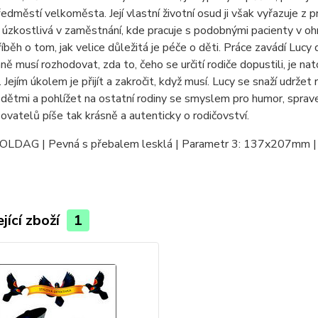
ředměstí velkoměsta. Její vlastní životní osud ji však vyřazuje z 
úzkostlivá v zaměstnání, kde pracuje s podobnými pacienty v ohro
říběh o tom, jak velice důležitá je péče o děti. Práce zavádí Lucy d
ě musí rozhodovat, zda to, čeho se určití rodiče dopustili, je na
i. Jejím úkolem je přijít a zakročit, když musí. Lucy se snaží udrže
 dětmi a pohlížet na ostatní rodiny se smyslem pro humor, sprave
ovatelů píše tak krásně a autenticky o rodičovství.
 OLDAG | Pevná s přebalem lesklá | Parametr 3: 137x207mm | 
jící zboží
1