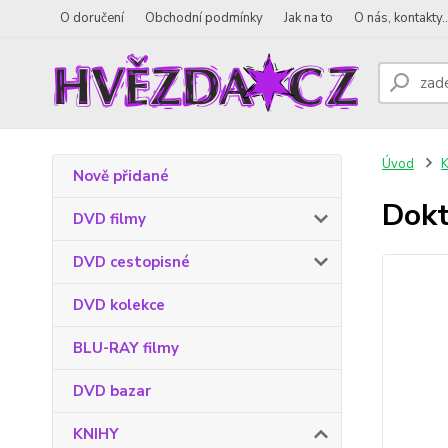
O doručení
Obchodní podmínky
Jak na to
O nás, kontakty..
Úvod
Nově přidané
Dokt
DVD filmy
DVD cestopisné
DVD kolekce
BLU-RAY filmy
DVD bazar
KNIHY