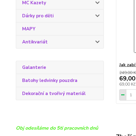
MC Kazety
Dárky pro děti
MAPY
Antikvariát
Jak zabí
Galanterie
249,00 K
69,00
Batohy ledvinky pouzdra
69,00 K
Dekorační a tvořivý materiál
Obj odesíláme do 5ti pracovních dnů