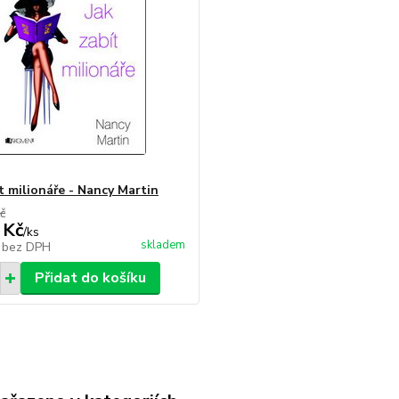
t milionáře - Nancy Martin
č
 Kč
/
ks
skladem
č
bez DPH
Přidat do košíku