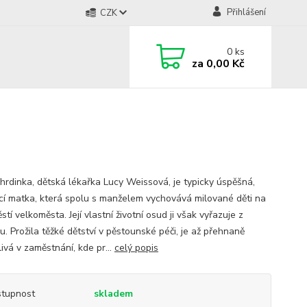
Přihlášení
CZK
0
ks
za
0,00 Kč
 hrdinka, dětská lékařka Lucy Weissová, je typicky úspěšná,
ící matka, která spolu s manželem vychovává milované děti na
tí velkoměsta. Její vlastní životní osud ji však vyřazuje z
. Prožila těžké dětství v pěstounské péči, je až přehnaně
ivá v zaměstnání, kde pr...
celý popis
tupnost
skladem