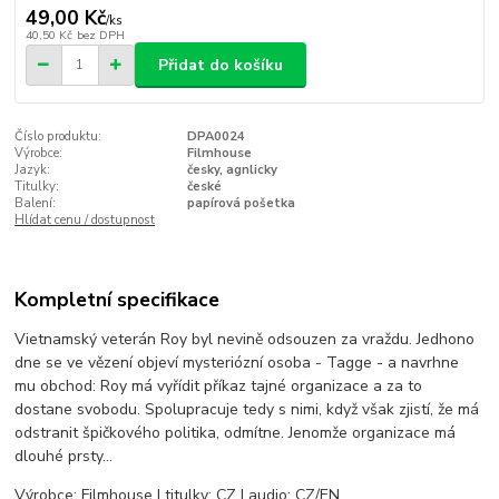
49,00 Kč
/
ks
40,50 Kč
bez DPH
Přidat do košíku
Číslo produktu:
DPA0024
Výrobce:
Filmhouse
Jazyk:
česky, agnlicky
Titulky:
české
Balení:
papírová pošetka
Hlídat cenu / dostupnost
Kompletní specifikace
Vietnamský veterán Roy byl nevině odsouzen za vraždu. Jedhono
dne se ve vězení objeví mysteriózní osoba - Tagge - a navrhne
mu obchod: Roy má vyřídit příkaz tajné organizace a za to
dostane svobodu. Spolupracuje tedy s nimi, když však zjistí, že má
odstranit špičkového politika, odmítne. Jenomže organizace má
dlouhé prsty...
Výrobce: Filmhouse | titulky: CZ | audio: CZ/EN