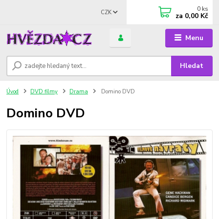
0
ks
CZK
za
0,00 Kč
Menu
Hledat
Úvod
DVD filmy
Drama
Domino DVD
Domino DVD