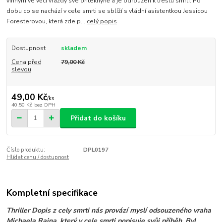
vinným ve věci vraždy své příteknyně a je odrouzen k trestu smrti. Po
dobu co se nachází v cele smrti se sblíží s vládní asistentkou Jessicou
Foresterovou, která zde p...
celý popis
Dostupnost
skladem
Cena před
79,00 Kč
slevou
49,00 Kč
/
ks
40,50 Kč
bez DPH
Přidat do košíku
Číslo produktu:
DPL0197
Hlídat cenu / dostupnost
Kompletní specifikace
Thriller Dopis z cely smrti nás provází myslí odsouzeného vraha
Michaela Raina, který v cele smrti popisuje svůj příběh. Byl