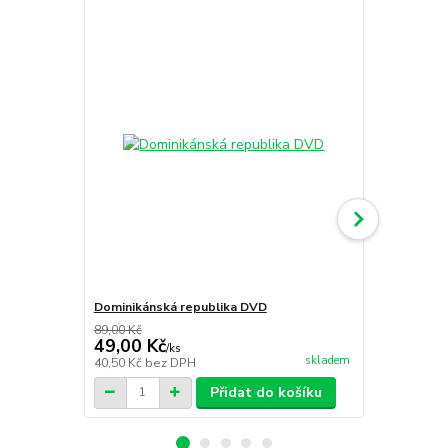
Dominikánská republika DVD
Amazonka D
89,00 Kč
89,00 Kč
49,00 Kč
49,00 Kč
/
ks
skladem
40,50 Kč
bez DPH
40,50 Kč
bez
Přidat do košíku