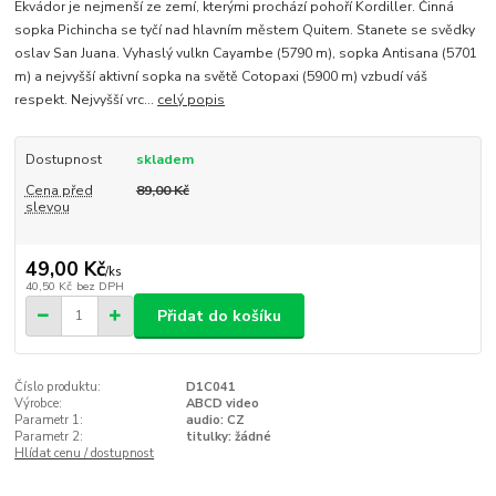
Ekvádor je nejmenší ze zemí, kterými prochází pohoří Kordiller. Činná
sopka Pichincha se tyčí nad hlavním městem Quitem. Stanete se svědky
oslav San Juana. Vyhaslý vulkn Cayambe (5790 m), sopka Antisana (5701
m) a nejvyšší aktivní sopka na světě Cotopaxi (5900 m) vzbudí váš
respekt. Nejvyšší vrc...
celý popis
Dostupnost
skladem
Cena před
89,00 Kč
slevou
49,00 Kč
/
ks
40,50 Kč
bez DPH
Přidat do košíku
Číslo produktu:
D1C041
Výrobce:
ABCD video
Parametr 1:
audio: CZ
Parametr 2:
titulky: žádné
Hlídat cenu / dostupnost