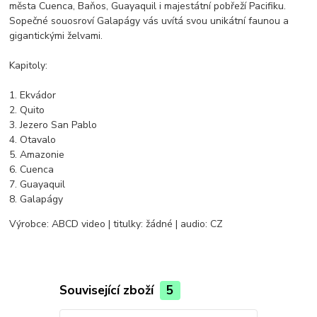
města Cuenca, Baňos, Guayaquil i majestátní pobřeží Pacifiku.
Sopečné souosroví Galapágy vás uvítá svou unikátní faunou a
gigantickými želvami.
Kapitoly:
1. Ekvádor
2. Quito
3. Jezero San Pablo
4. Otavalo
5. Amazonie
6. Cuenca
7. Guayaquil
8. Galapágy
Výrobce: ABCD video | titulky: žádné | audio: CZ
Související zboží
5