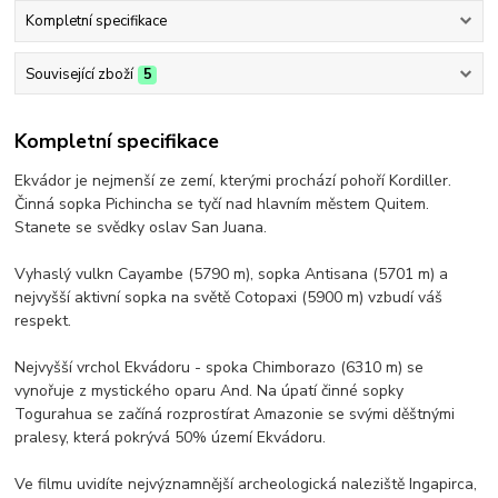
Kompletní specifikace
Související zboží
5
Kompletní specifikace
Ekvádor je nejmenší ze zemí, kterými prochází pohoří Kordiller.
Činná sopka Pichincha se tyčí nad hlavním městem Quitem.
Stanete se svědky oslav San Juana.
Vyhaslý vulkn Cayambe (5790 m), sopka Antisana (5701 m) a
nejvyšší aktivní sopka na světě Cotopaxi (5900 m) vzbudí váš
respekt.
Nejvyšší vrchol Ekvádoru - spoka Chimborazo (6310 m) se
vynořuje z mystického oparu And. Na úpatí činné sopky
Togurahua se začíná rozprostírat Amazonie se svými děštnými
pralesy, která pokrývá 50% území Ekvádoru.
Ve filmu uvidíte nejvýznamnější archeologická naleziště Ingapirca,