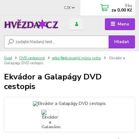
0
ks
CZK
za
0,00 Kč
Menu
Hledat
Úvod
DVD cestopisné
edice Nejkrásnější místa světa
Ekvádor a
Galapágy DVD cestopis
Ekvádor a Galapágy DVD
cestopis