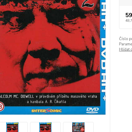
59
48,
Číslo p
Paramet
Hlídat 