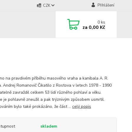
Přihlášení
CZK
0
ks
za
0,00 Kč
no na pravdivém příběhu masového vraha a kanibala A. R.
la. Andrej Romanovič Čikatilo z Rostova v letech 1978 - 1990
atelně zavraždil celkem 53 lidí různého pohlaví a věku.
ve je pohlavně zneužil a pak trýznivým způsobem usmrtil.
ováním bylo také prokázáno, že část ...
celý popis
tupnost
skladem