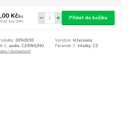
,00 Kč
/
ks
Přidat do košíku
76 Kč
bez DPH
roduktu:
DPA0193
Výrobce:
Intersonic
r 1:
audio: CZ/ENG/HU
Parametr 2:
titulky: CZ
cenu / dostupnost