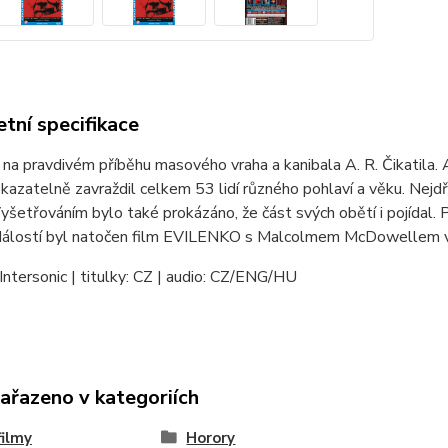
tní specifikace
na pravdivém příběhu masového vraha a kanibala A. R. Čikatila.
azatelně zavraždil celkem 53 lidí různého pohlaví a věku. Nejd
Vyšetřováním bylo také prokázáno, že část svých obětí i pojídal.
dálostí byl natočen film EVILENKO s Malcolmem McDowellem v h
Intersonic | titulky: CZ | audio: CZ/ENG/HU
zařazeno v kategoriích
ilmy
Horory