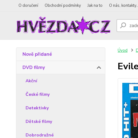
O doručení
Obchodní podmínky
Jak na to
O nás, kontakty..
Úvod
D
Nově přidané
Evil
DVD filmy
Akční
České filmy
Detektivky
Dětské filmy
Dobrodružné