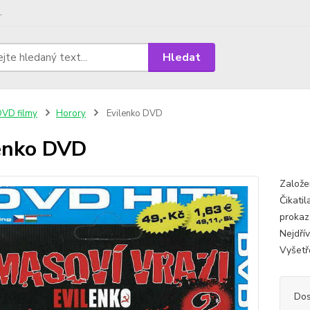
.
Hledat
VD filmy
Horory
Evilenko DVD
enko DVD
Založe
Čikati
prokaz
Nejdří
Vyšetř
Dos