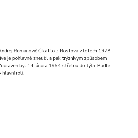
 Andrej Romanovič Čikatilo z Rostova v letech 1978 -
říve je pohlavně zneužil a pak trýznivým způsobem
 Popraven byl 14. února 1994 střelou do týla. Podle
lavní roli.