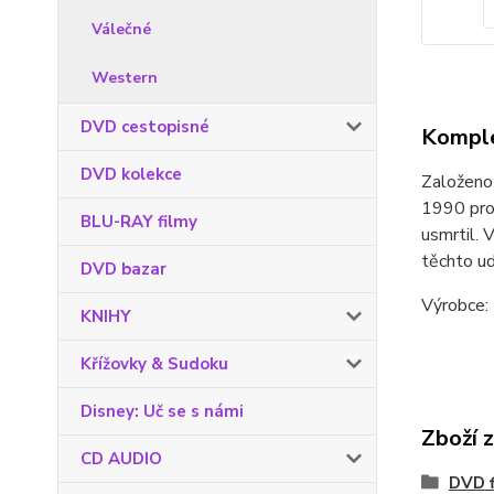
Válečné
Western
DVD cestopisné
Komple
DVD kolekce
Založeno 
1990 prok
BLU-RAY filmy
usmrtil. 
těchto u
DVD bazar
Výrobce: 
KNIHY
Křížovky & Sudoku
Disney: Uč se s námi
Zboží 
CD AUDIO
DVD f