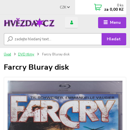
0
ks
CZK
za
0,00 Kč
Menu
Hledat
Úvod
DVD filmy
Farcry Bluray disk
Farcry Bluray disk