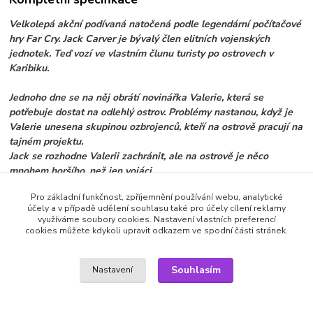
Velkolepá akční podívaná natočená podle legendární počítačové
hry Far Cry. Jack Carver je bývalý člen elitních vojenských
jednotek. Teď vozí ve vlastním člunu turisty po ostrovech v
Karibiku.
Jednoho dne se na něj obrátí novinářka Valerie, která se
potřebuje dostat na odlehlý ostrov. Problémy nastanou, když je
Valerie unesena skupinou ozbrojenců, kteří na ostrově pracují na
tajném projektu.
Jack se rozhodne Valerii zachránit, ale na ostrově je něco
mnohem horšího, než jen vojáci...
Pro základní funkčnost, zpříjemnění používání webu, analytické
účely a v případě udělení souhlasu také pro účely cílení reklamy
využíváme soubory cookies. Nastavení vlastních preferencí
Zboží zařazeno v kategoriích
cookies můžete kdykoli upravit odkazem ve spodní části stránek.
DVD filmy
Akční
Souhlasím
Nastavení
Drama