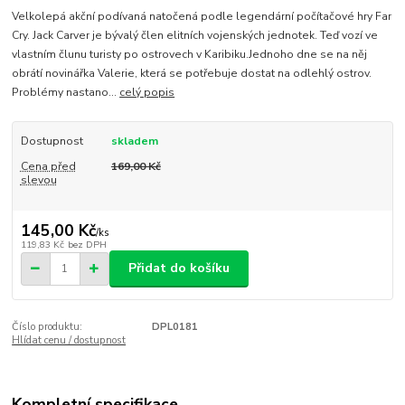
Velkolepá akční podívaná natočená podle legendární počítačové hry Far
Cry. Jack Carver je bývalý člen elitních vojenských jednotek. Teď vozí ve
vlastním člunu turisty po ostrovech v Karibiku.Jednoho dne se na něj
obrátí novinářka Valerie, která se potřebuje dostat na odlehlý ostrov.
Problémy nastano...
celý popis
Dostupnost
skladem
Cena před
169,00 Kč
slevou
145,00 Kč
/
ks
119,83 Kč
bez DPH
Přidat do košíku
Číslo produktu:
DPL0181
Hlídat cenu / dostupnost
Kompletní specifikace