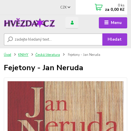
0
ks
CZK
za
0,00 Kč
Menu
Hledat
Úvod
KNIHY
Česká literatura
Fejetony - Jan Neruda
Fejetony - Jan Neruda