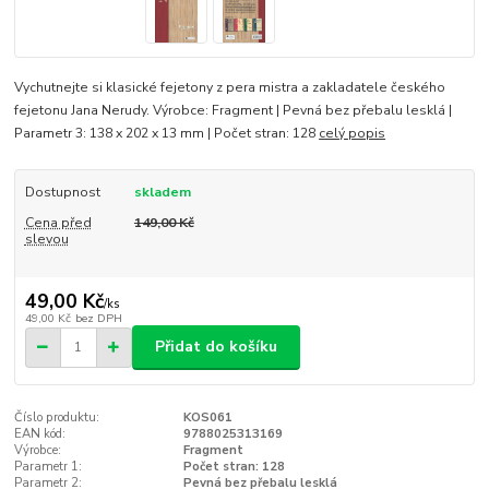
Vychutnejte si klasické fejetony z pera mistra a zakladatele českého
fejetonu Jana Nerudy. Výrobce: Fragment | Pevná bez přebalu lesklá |
Parametr 3: 138 x 202 x 13 mm | Počet stran: 128
celý popis
Dostupnost
skladem
Cena před
149,00 Kč
slevou
49,00 Kč
/
ks
49,00 Kč
bez DPH
Přidat do košíku
Číslo produktu:
KOS061
EAN kód:
9788025313169
Výrobce:
Fragment
Parametr 1:
Počet stran: 128
Parametr 2:
Pevná bez přebalu lesklá