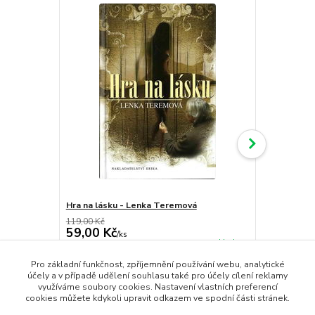
Hra na lásku - Lenka Teremová
Emigranti V
119,00 Kč
179,00 Kč
59,00 Kč
49,00 Kč
/
ks
skladem
59,00 Kč
bez DPH
49,00 Kč
bez
Pro základní funkčnost, zpříjemnění používání webu, analytické
Přidat do košíku
účely a v případě udělení souhlasu také pro účely cílení reklamy
využíváme soubory cookies. Nastavení vlastních preferencí
cookies můžete kdykoli upravit odkazem ve spodní části stránek.