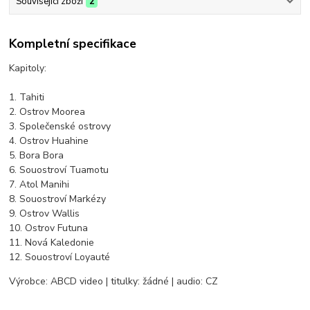
Související zboží
2
Kompletní specifikace
Kapitoly:
1. Tahiti
2. Ostrov Moorea
3. Společenské ostrovy
4. Ostrov Huahine
5. Bora Bora
6. Souostroví Tuamotu
7. Atol Manihi
8. Souostroví Markézy
9. Ostrov Wallis
10. Ostrov Futuna
11. Nová Kaledonie
12. Souostroví Loyauté
Výrobce: ABCD video | titulky: žádné | audio: CZ