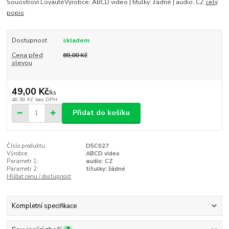
Souostroví LoyautéVýrobce: ABCD video | titulky: žádné | audio: CZ
celý
popis
Dostupnost
skladem
Cena před
89,00 Kč
slevou
49,00 Kč
/
ks
40,50 Kč
bez DPH
Přidat do košíku
Číslo produktu:
D5C027
Výrobce:
ABCD video
Parametr 1:
audio: CZ
Parametr 2:
titulky: žádné
Hlídat cenu / dostupnost
Kompletní specifikace