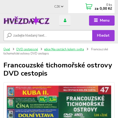
0
ks
CZK
za
0,00 Kč
Menu
Hledat
Úvod
DVD cestopisné
edice Na cestách kolem světa
Francouzské
tichomořské ostrovy DVD cestopis
Francouzské tichomořské ostrovy
DVD cestopis