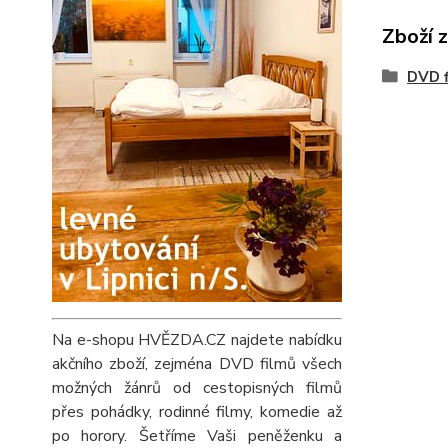
Zboží 
DVD f
Na e-shopu HVĚZDA.CZ najdete nabídku
akčního zboží, zejména DVD filmů všech
možných žánrů od cestopisných filmů
přes pohádky, rodinné filmy, komedie až
po horory. Šetříme Vaši peněženku a