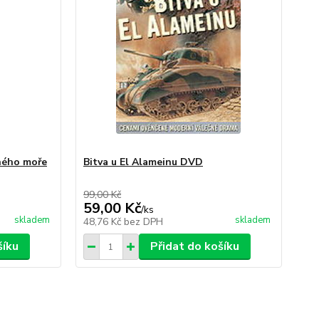
ného moře
Bitva u El Alameinu DVD
99,00 Kč
59,00 Kč
/
ks
skladem
skladem
48,76 Kč
bez DPH
šíku
Přidat do košíku