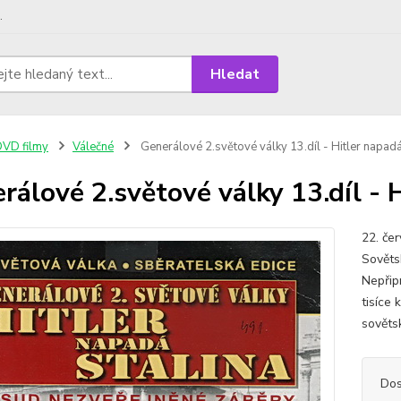
.
Hledat
VD filmy
Válečné
Generálové 2.světové války 13.díl - Hitler napad
rálové 2.světové války 13.díl - 
22. če
Sověts
Nepřip
tisíce
sověts
Dos