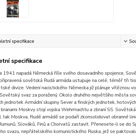
etní specifikace
Sou
tní specifikace
na 1941 napadá Německá říše svého dosavadního spojence, Sov
připravená sovětská Rudá armáda ustupuje na celé, téměř tři tis
tské divize. Vedení nacistického Německa již plánuje vítěznou 
Sovětský svaz za poražený. Okolo druhého největšího města sov
h jednotek Armádní skupiny Sever a finských jednotek, hotovýc
 branami Moskvy stojí vojska Wehrmachtu a zbraní SS. Sovětská v
, tak Moskva, Rudé armádě se podaří zkonsolidovat obranné linie
umunů, Slováků, Finů a Chorvatů zastavit. Přenesete-li se do Sp
ho svazu, nepřátelského komunistického Ruska, jež se paktoval