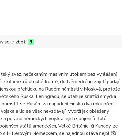
visející zboží
3
ětský svaz, nečekaným masivním útokem bez vyhlášení
íce kilometrů dlouhé frontě, do Německého zajetí padají
vojenskou přehlídku na Rudém náměstí v Moskvě, protože
ětského Ruska, Leningradu, se utahuje smrtící smyčka
h pomstít se Rusům za napadení Finska dva roku před
ojska a lid se však nevzdávají. Vydrží jak obležený
 a postup německých vojsk a jejich spojenců Italů,
ojených států amerických, Velké Británie, či Kanady, ze
o s Hitlerovým Německem, se najednou stává nejbližší