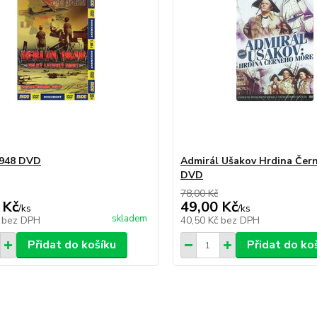
1948 DVD
Admirál Ušakov Hrdina Čer
DVD
78,00 Kč
 Kč
49,00 Kč
/
ks
/
ks
skladem
č
bez DPH
40,50 Kč
bez DPH
Přidat do košíku
Přidat do ko