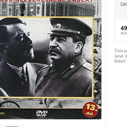
Cen
49
40,
Číslo p
Jazyk:
Balení: