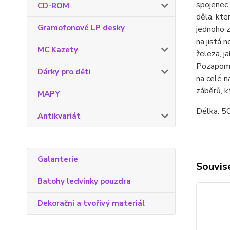
spojenec.
CD-ROM
děla, kte
Gramofonové LP desky
jednoho 
na jistá 
MC Kazety
železa, j
Pozapome
Dárky pro děti
na celé n
záběrů, k
MAPY
Délka: 50
Antikvariát
Galanterie
Souvise
Batohy ledvinky pouzdra
Dekorační a tvořivý materiál