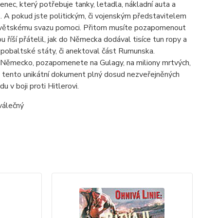
nec, který potřebuje tanky, letadla, nákladní auta a
vo. A pokud jste politickým, či vojenským představitelem
 Sovětskému svazu pomoci. Přitom musíte pozapomenout
u říší přátelil, jak do Německa dodával tisíce tun ropy a
é pobaltské státy, či anektoval část Rumunska.
o Německo, pozapomenete na Gulagy, na miliony mrtvých,
na tento unikátní dokument plný dosud nezveřejněných
v boji proti Hitlerovi.
 válečný