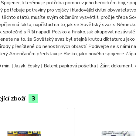
 Spojenec, kterému je potřeba pomoci v jeho heroickém boji, spoje
rý potřebuje potraviny pro vojáky i hladovějící civilní obyvatelst
z těchto států, musíte svým občanům vysvětlit, proč je třeba
nepříjemná fakta, například na to, jak se Sovětský svaz s Německo
ak společně s Říší napadl Polsko a Finsko, jak okupoval nezávisl
nete na to, že Sovětský svaz byl stejně krutou diktaturou jak
árody přesídlené do nehostinných oblastí. Podívejte se s námi 
terý Američanům představuje Rusko, jako nového spojence Západu 
 min. | Jazyk: česky | Balení: papírová pošetka | Žánr: dokument,
jící zboží
3