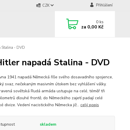
Přihlášení
CZK
0
ks
za
0,00 Kč
á Stalina - DVD
Hitler napadá Stalina - DVD
rvna 1941 napadá Německá říše svého dosavadního spojence,
ký svaz, nečekaným masivním útokem bez vyhlášení války.
ravená sovětská Rudá armáda ustupuje na celé, téměř tři
 kilometrů dlouhé frontě, do Německého zajetí padají celé
ké divize. Vedení nacistického Německa již...
celý popis
tupnost
skladem