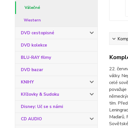
Válečné
Western
DVD cestopisné
Kompl
DVD kolekce
Komple
BLU-RAY filmy
22. červ
DVD bazar
války. Ne
KNIHY
celé sově
považuje 
Křížovky & Sudoku
německýc
tím. Před
Disney: Uč se s námi
Leningrad
Maďarů, R
CD AUDIO
Sovětské