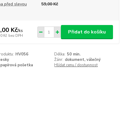
a před slevou
59,00 Kč
,00 Kč
/
ks
Přidat do košíku
50 Kč
bez DPH
roduktu:
HV056
Délka:
50 min.
česky
Žánr:
dokument, válečný
papírová pošetka
Hlídat cenu / dostupnost