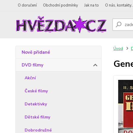
O doručení
Obchodní podmínky
Jak na to
O nás, kontakty..
Úvod
D
Nově přidané
Gene
DVD filmy
Akční
České filmy
Detektivky
Dětské filmy
Dobrodružné