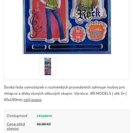
Široká řada samolepek v rozmanitých provedeních zahrnuje motivy pro
chlapce a dívky různých věkových skupin. Výrobce: JIRI MODELS | věk 3+ |
65x180mm
celý popis
Dostupnost
skladem
Cena před
32,00 Kč
slevou