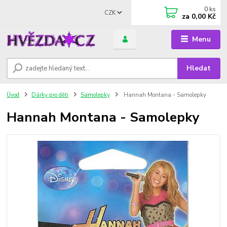
0
ks
CZK
za
0,00 Kč
Menu
Hledat
Úvod
Dárky pro děti
Samolepky
Hannah Montana - Samolepky
Hannah Montana - Samolepky