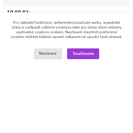
19,00 Kč
/
ks
15,70 Kč
bez DPH
Pro základní funkčnost, zpříjemnění používání webu, analytické
Přidat do košíku
účely a v případě udělení souhlasu také pro účely cílení reklamy
využíváme soubory cookies. Nastavení vlastních preferencí
cookies můžete kdykoli upravit odkazem ve spodní části stránek.
Číslo produktu:
K2M401
Výrobce:
JIRI MODELS
Parametr 1:
65x180mm
Souhlasím
Nastavení
Parametr 2:
věk 3+
Hlídat cenu / dostupnost
Kompletní specifikace
Široká řada samolepek v rozmanitých provedeních zahrnuje
motivy pro chlapce a dívky různých věkových skupin.
Výrobce: JIRI MODELS | věk 3+ | 65x180mm
Zboží zařazeno v kategoriích