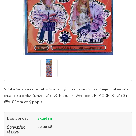
Široká řada samolepek v rozmanitých provedeních zahrnuje motivy pro
chlapce a dívky různých věkových skupin. Výrobce: JIRI MODELS | věk 3+ |
65x180mm
celý popis
Dostupnost
skladem
Cena před
32,00 Kč
slevou