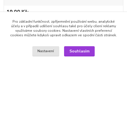
19,00 Kč
/
ks
15,70 Kč
bez DPH
Pro základní funkčnost, zpříjemnění používání webu, analytické
Přidat do košíku
účely a v případě udělení souhlasu také pro účely cílení reklamy
využíváme soubory cookies. Nastavení vlastních preferencí
cookies můžete kdykoli upravit odkazem ve spodní části stránek.
Číslo produktu:
K2M402
Výrobce:
JIRI MODELS
Parametr 1:
65x180mm
Souhlasím
Nastavení
Parametr 2:
věk 3+
Hlídat cenu / dostupnost
Kompletní specifikace
Široká řada samolepek v rozmanitých provedeních zahrnuje
motivy pro chlapce a dívky různých věkových skupin.
Výrobce: JIRI MODELS | věk 3+ | 65x180mm
Zboží zařazeno v kategoriích