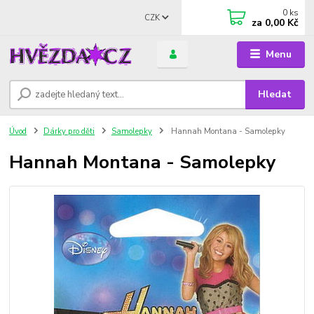
0
ks
CZK
za
0,00 Kč
Menu
Hledat
Úvod
Dárky pro děti
Samolepky
Hannah Montana - Samolepky
Hannah Montana - Samolepky