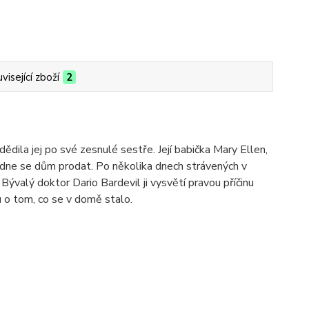
visející zboží
2
ědila jej po své zesnulé sestře. Její babička Mary Ellen,
hodne se dům prodat. Po několika dnech strávených v
. Bývalý doktor Dario Bardevil ji vysvětí pravou příčinu
u o tom, co se v domě stalo.