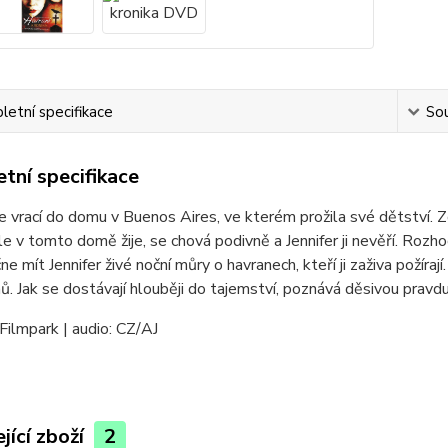
etní specifikace
Sou
tní specifikace
se vrací do domu v Buenos Aires, ve kterém prožila své dětství. Zd
le v tomto domě žije, se chová podivně a Jennifer ji nevěří. Roz
e mít Jennifer živé noční můry o havranech, kteří ji zaživa požírají
ů. Jak se dostávají hlouběji do tajemství, poznává děsivou pravd
Filmpark | audio: CZ/AJ
jící zboží
2