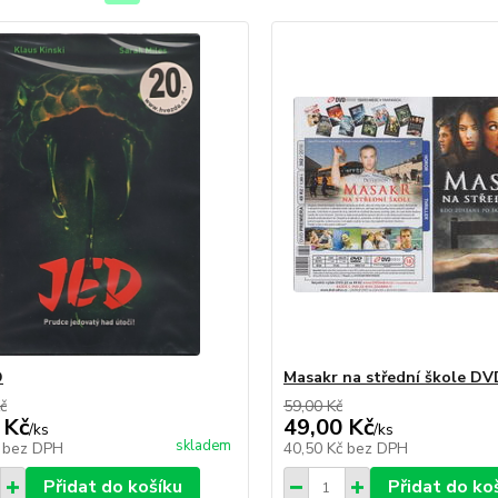
D
Masakr na střední škole DV
č
59,00 Kč
 Kč
49,00 Kč
/
ks
/
ks
skladem
č
bez DPH
40,50 Kč
bez DPH
Přidat do košíku
Přidat do ko