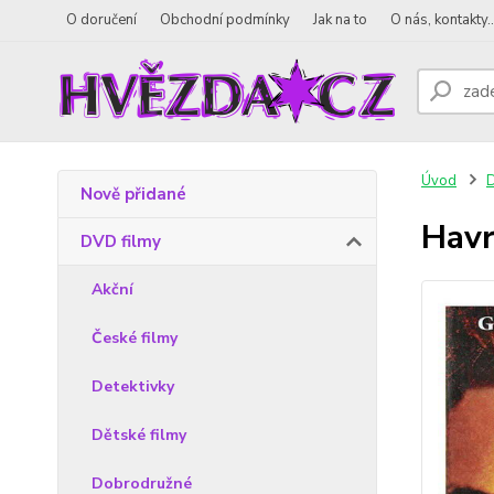
O doručení
Obchodní podmínky
Jak na to
O nás, kontakty..
Úvod
D
Nově přidané
Havr
DVD filmy
Akční
České filmy
Detektivky
Dětské filmy
Dobrodružné