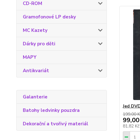
CD-ROM
Gramofonové LP desky
MC Kazety
Dárky pro děti
MAPY
Antikvariát
Galanterie
Jed DV
Batohy ledvinky pouzdra
199,00 K
99,00
Dekorační a tvořivý materiál
81,82 K