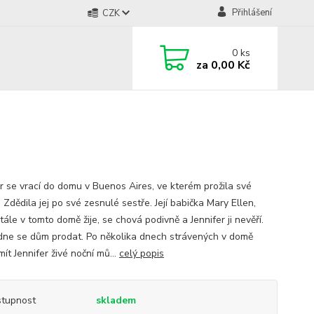
Přihlášení
CZK
0
ks
za
0,00 Kč
er se vrací do domu v Buenos Aires, ve kterém prožila své
. Zdědila jej po své zesnulé sestře. Její babička Mary Ellen,
tále v tomto domě žije, se chová podivně a Jennifer ji nevěří.
ne se dům prodat. Po několika dnech strávených v domě
ít Jennifer živé noční mů...
celý popis
tupnost
skladem