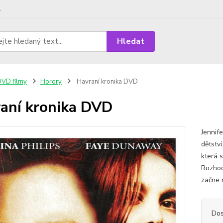
.
Hledat
VD filmy
Horory
Havraní kronika DVD
aní kronika DVD
Jennif
dětství
která s
Rozhod
začne m
Dos