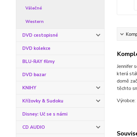
Válečné
Western
Kompl
DVD cestopisné
DVD kolekce
Komple
BLU-RAY filmy
Jennifer 
která stá
DVD bazar
domě začn
KNIHY
těchto sn
Výrobce: 
Křížovky & Sudoku
Disney: Uč se s námi
CD AUDIO
Souvise