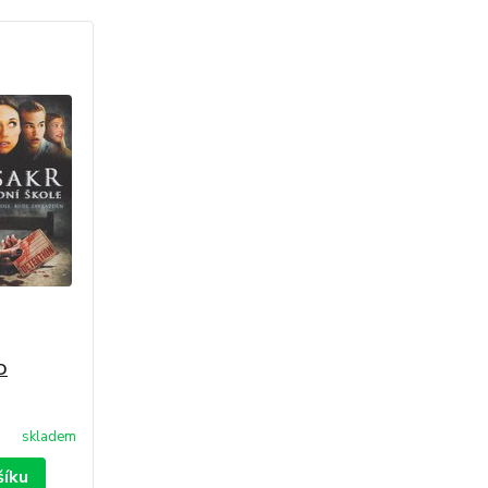
D
skladem
šíku