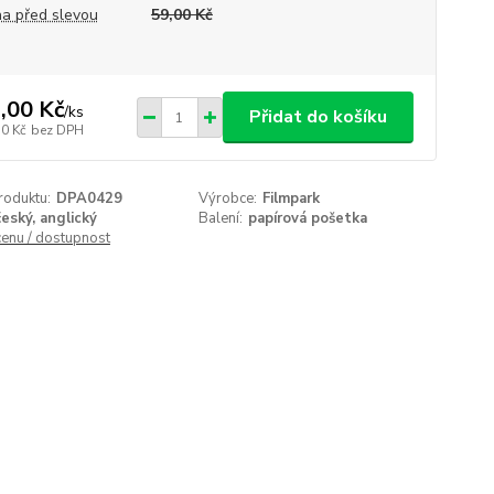
a před slevou
59,00 Kč
,00 Kč
/
ks
Přidat do košíku
50 Kč
bez DPH
roduktu:
DPA0429
Výrobce:
Filmpark
český, anglický
Balení:
papírová pošetka
cenu / dostupnost