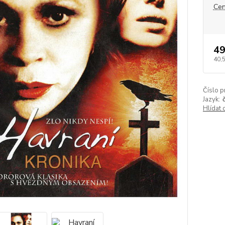
Cen
49
40,
Číslo p
Jazyk:
Hlídat 