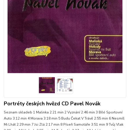
Portréty českých hvězd CD Pavel Novák
Seznam skladeb 1 Malinka 2:21 min 2 Vyznání 2:46 min 3 Bílé Sportovní
Auto 3:12 min 4 Morava 3:18 min 5 Budu Čekat V Trávě 2:55 min 6 Nesmíš
Mi Lhát 2:29 min 7 Jsi Zlá 2:17 min 8 Píseň Samotáře 3:51 min 9 Tvůj Vlak