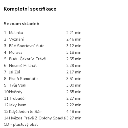
Kompletní specifikace
Seznam skladeb
1
Malinka
2:21 min
2
Vyznání
2:46 min
3
Bílé Sportovní Auto
3:12 min
4
Morava
3:18 min
5
Budu Čekat V Trávě
2:55 min
6
Nesmíš Mi Lhát
2:29 min
7
Jsi Zlá
2:17 min
8
Píseň Samotáře
3:51 min
9
Tvůj Vlak
3:00 min
10
Hvězdy
2:55 min
11
Trubadúr
2:27 min
12
Jaký Jsem
2:22 min
13
Když Jeden Je Sám
4:48 min
14
Hvězda Právě Z Oblohy Spadlá
3:27 min
CD - plastový obal