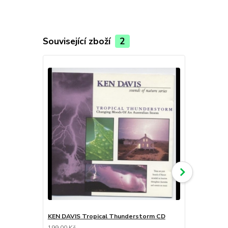
Související zboží
2
KEN DAVIS Tropical Thunderstorm CD
Mambo by t