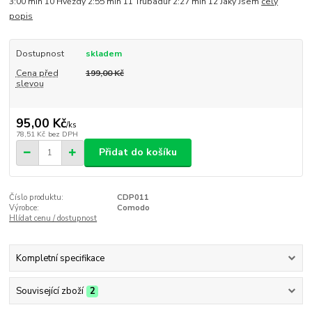
3:00 min 10 Hvězdy 2:55 min 11 Trubadúr 2:27 min 12 Jaký Jsem
celý
popis
Dostupnost
skladem
Cena před
199,00 Kč
slevou
95,00 Kč
/
ks
78,51 Kč
bez DPH
Přidat do košíku
Číslo produktu:
CDP011
Výrobce:
Comodo
Hlídat cenu / dostupnost
Kompletní specifikace
Související zboží
2