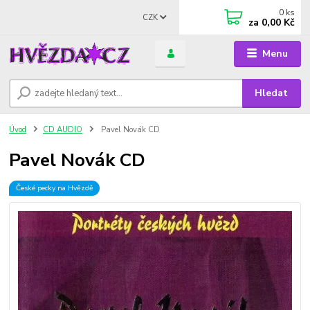
0
ks
CZK
za
0,00 Kč
Menu
Hledat
Úvod
CD AUDIO
Pavel Novák CD
Pavel Novák CD
České pecky na Hvězdě