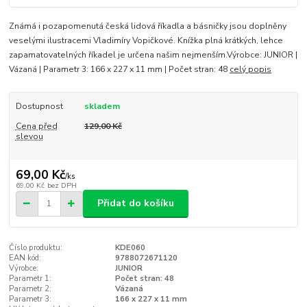
Známá i pozapomenutá česká lidová říkadla a básničky jsou doplněny
veselými ilustracemi Vladimíry Vopičkové. Knížka plná krátkých, lehce
zapamatovatelných říkadel je určena našim nejmenším.Výrobce: JUNIOR |
Vázaná | Parametr 3: 166 x 227 x 11 mm | Počet stran: 48
celý popis
Dostupnost
skladem
Cena před
129,00 Kč
slevou
69,00 Kč
/
ks
69,00 Kč
bez DPH
Přidat do košíku
Číslo produktu:
KDE060
EAN kód:
9788072671120
Výrobce:
JUNIOR
Parametr 1:
Počet stran: 48
Parametr 2:
Vázaná
Parametr 3:
166 x 227 x 11 mm