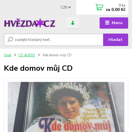
0
ks
CZK
za
0,00 Kč
Menu
Hledat
Úvod
CD AUDIO
Kde domov můj CD
Kde domov můj CD