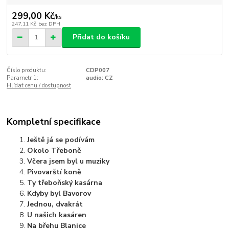
299,00 Kč
/
ks
247,11 Kč
bez DPH
Přidat do košíku
Číslo produktu:
CDP007
Parametr 1:
audio: CZ
Hlídat cenu / dostupnost
Kompletní specifikace
Ještě já se podívám
Okolo Třeboně
Včera jsem byl u muziky
Pivovarští koně
Ty třeboňský kasárna
Kdyby byl Bavorov
Jednou, dvakrát
U našich kasáren
Na břehu Blanice