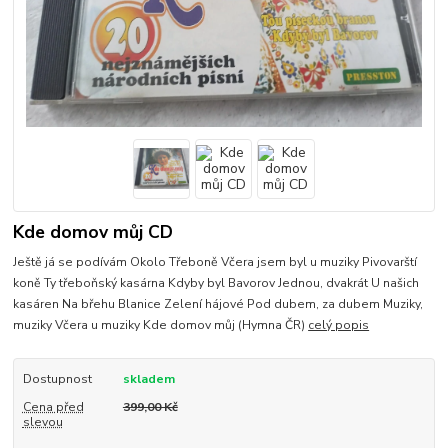
Kde domov můj CD
Ještě já se podívám Okolo Třeboně Včera jsem byl u muziky Pivovarští
koně Ty třeboňský kasárna Kdyby byl Bavorov Jednou, dvakrát U našich
kasáren Na břehu Blanice Zelení hájové Pod dubem, za dubem Muziky,
muziky Včera u muziky Kde domov můj (Hymna ČR)
celý popis
Dostupnost
skladem
Cena před
399,00 Kč
slevou