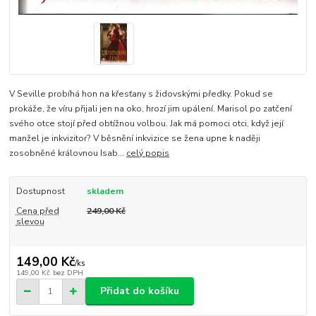
V Seville probíhá hon na křesťany s židovskými předky. Pokud se
prokáže, že víru přijali jen na oko, hrozí jim upálení. Marisol po zatčení
svého otce stojí před obtížnou volbou. Jak má pomoci otci, když její
manžel je inkvizitor? V běsnění inkvizice se žena upne k naději
zosobněné královnou Isab...
celý popis
Dostupnost
skladem
Cena před
249,00 Kč
slevou
149,00 Kč
/
ks
149,00 Kč
bez DPH
Přidat do košíku