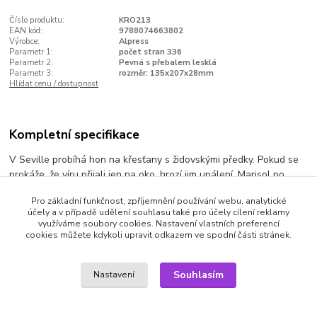
Číslo produktu:
KRO213
EAN kód:
9788074663802
Výrobce:
Alpress
Parametr 1:
počet stran 336
Parametr 2:
Pevná s přebalem lesklá
Parametr 3:
rozměr: 135x207x28mm
Hlídat cenu / dostupnost
Kompletní specifikace
V Seville probíhá hon na křesťany s židovskými předky. Pokud se
prokáže, že víru přijali jen na oko, hrozí jim upálení. Marisol po
zatčení svého otce stojí před obtížnou volbou. Jak má pomoci otci,
Pro základní funkčnost, zpříjemnění používání webu, analytické
když její manžel je inkvizitor? V běsnění inkvizice se žena upne
účely a v případě udělení souhlasu také pro účely cílení reklamy
k naději zosobněné královnou Isabelou a Marisoliným bývalým
využíváme soubory cookies. Nastavení vlastních preferencí
snoubencem a osudovou láskou Antoniem.
cookies můžete kdykoli upravit odkazem ve spodní části stránek.
Výrobce: Alpress | Pevná s přebalem lesklá | Parametr 3: rozměr:
135x207x28mm | počet stran 336
Souhlasím
Nastavení