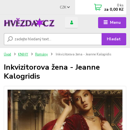
0
ks
CZK
za
0,00 Kč
Menu
Hledat
Úvod
KNIHY
Romány
Inkvizitorova žena - Jeanne Kalogridis
Inkvizitorova žena - Jeanne
Kalogridis