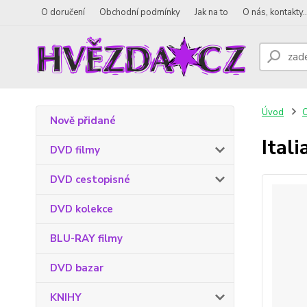
O doručení
Obchodní podmínky
Jak na to
O nás, kontakty..
Úvod
Nově přidané
Ital
DVD filmy
DVD cestopisné
DVD kolekce
BLU-RAY filmy
DVD bazar
KNIHY