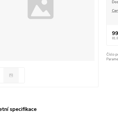
Dos
Cen
99
81,
Číslo p
Paramet
tní specifikace