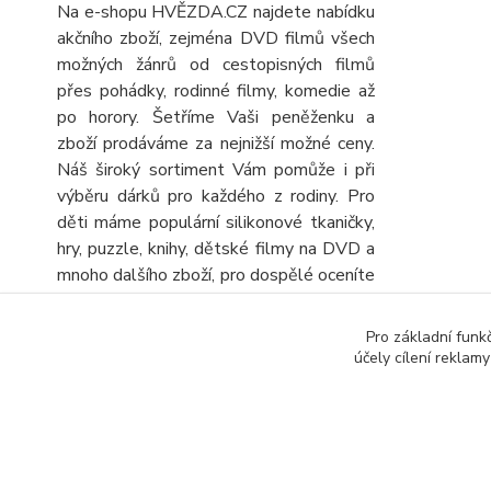
Na e-shopu HVĚZDA.CZ najdete nabídku
akčního zboží, zejména DVD filmů všech
možných žánrů od cestopisných filmů
přes pohádky, rodinné filmy, komedie až
po horory. Šetříme Vaši peněženku a
zboží prodáváme za nejnižší možné ceny.
Náš široký sortiment Vám pomůže i při
výběru dárků pro každého z rodiny. Pro
děti máme populární silikonové tkaničky,
hry, puzzle, knihy, dětské filmy na DVD a
mnoho dalšího zboží, pro dospělé oceníte
velký výběr knih, DVD filmů, turistických
map a automap a seniory potěšíme
Pro základní funk
obrovskou nabídkou různých křížovek a
účely cílení reklam
sudoku. Stálou nabídku CD, DVD a knih
rozšiřujeme o další zboží, kterým
výhodně doplníte objednávku.