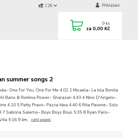
Přihlášení
CZK
0
ks
za
0,00 Kč
ian summer songs 2
nda– One For You, One For Me 4:02 2 Micaela– La Isla Bonita
 Al Bano & Romina Power– Sharazan 4:43 4 Nino D'Angelo–
dine 4:10 5 Patty Pravo– Pazza Idea 4:40 6 Rita Pavone– Solo
9 7 Sabrina Salerno– Boys Boys Boys 5:35 8 Ryan Paris–
ita 5:16 9 Jim...
celý popis