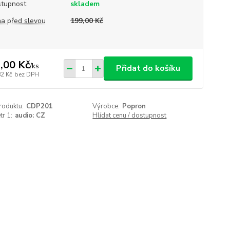
tupnost
skladem
a před slevou
199,00 Kč
,00 Kč
/
ks
Přidat do košíku
82 Kč
bez DPH
roduktu:
CDP201
Výrobce:
Popron
r 1:
audio: CZ
Hlídat cenu / dostupnost