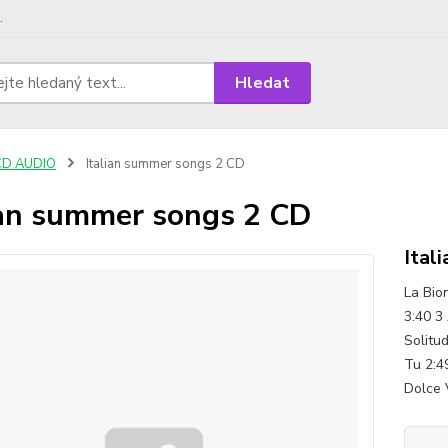
.
Hledat
CD AUDIO
Italian summer songs 2 CD
ian summer songs 2 CD
Ital
La Bio
3:40 3
Solitu
Tu 2:4
Dolce V