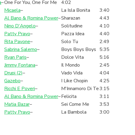
a
–
One For You, One For Me
4:02
Micaela
–
La Isla Bonita
3:40
Al Bano & Romina Power
–
Sharazan
4:43
Nino D'Angelo
–
Solitudine
4:10
Patty Pravo
–
Pazza Idea
4:40
Rita Pavone
–
Solo Tu
2:49
Sabrina Salerno
–
Boys Boys Boys
5:35
Ryan Paris
–
Dolce Vita
5:16
Jimmy Fontana
–
Il Mondo
2:45
Drupi (2)
–
Vado Vida
4:04
Gazebo
–
I Like Chopin
4:25
Ricchi E Poveri
–
M'Innamoro Di Te
3:15
Al Bano & Romina Power
–
Felicita
3:11
Matia Bazar
–
Sei Come Me
3:53
Patty Pravo
–
La Bambola
3:00