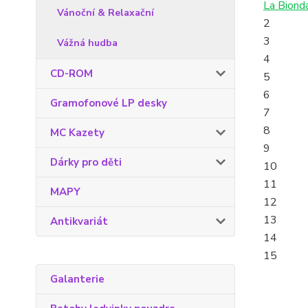
La Biond
Vánoční & Relaxační
2
3
Vážná hudba
4
CD-ROM
5
6
Gramofonové LP desky
7
8
MC Kazety
9
Dárky pro děti
10
11
MAPY
12
13
Antikvariát
14
15
Galanterie