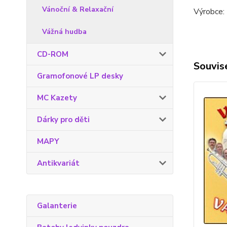
Vánoční & Relaxační
Výrobce: 
Vážná hudba
CD-ROM
Souvise
Gramofonové LP desky
MC Kazety
Dárky pro děti
MAPY
Antikvariát
Galanterie