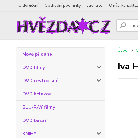
O doručení
Obchodní podmínky
Jak na to
O nás, kontakty..
Úvod
Nově přidané
Iva 
DVD filmy
DVD cestopisné
DVD kolekce
BLU-RAY filmy
DVD bazar
KNIHY