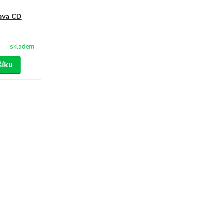
ava CD
skladem
šíku