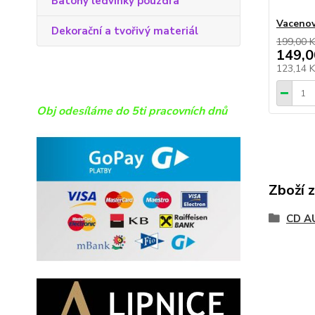
Batohy ledvinky pouzdra
Vacenov
Dekorační a tvořivý materiál
199,00 K
149,0
123,14 
Obj odesíláme do 5ti pracovních dnů
Zboží 
CD A