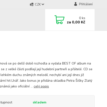
Přihlášení
CZK
0
ks
za
0,00 Kč
jnová se po delší době rozhodla a vydala BEST OF album na
se z velké části podílejí její hudební partneři a přátelé. CD se
 lehkém duchu známých melodií, nechybí ani její dnes již
ární hit Lhář. Jako bonus je přidána skladba Petra Šišky Zlatý
námá jako oficiální ...
celý popis
tupnost
skladem