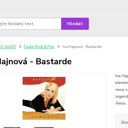
.
Hledat
CD AUDIO
Český Rock & Pop
Iva Hajnová - Bastarde
Hajnová - Bastarde
Iva Ha
kterém 
nese v
legend
Ámos, z
Dos