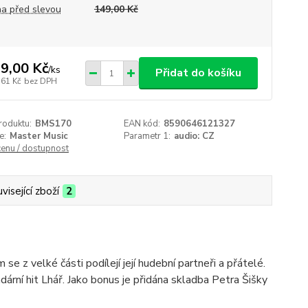
a před slevou
149,00 Kč
9,00 Kč
/
ks
Přidat do košíku
,61 Kč
bez DPH
roduktu:
BMS170
EAN kód:
8590646121327
e:
Master Music
Parametr 1:
audio: CZ
cenu / dostupnost
visející zboží
2
 z velké části podílejí její hudební partneři a přátelé.
dární hit Lhář. Jako bonus je přidána skladba Petra Šišky