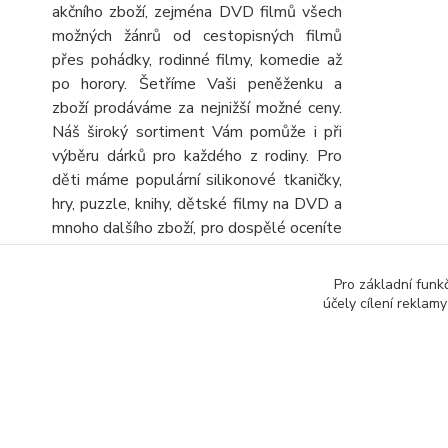
akčního zboží, zejména DVD filmů všech
možných žánrů od cestopisných filmů
přes pohádky, rodinné filmy, komedie až
po horory. Šetříme Vaši peněženku a
zboží prodáváme za nejnižší možné ceny.
Náš široký sortiment Vám pomůže i při
výběru dárků pro každého z rodiny. Pro
děti máme populární silikonové tkaničky,
hry, puzzle, knihy, dětské filmy na DVD a
mnoho dalšího zboží, pro dospělé oceníte
velký výběr knih, DVD filmů, turistických
map a automap a seniory potěšíme
Pro základní funk
obrovskou nabídkou různých křížovek a
účely cílení reklam
sudoku. Stálou nabídku CD, DVD a knih
rozšiřujeme o další zboží, kterým
výhodně doplníte objednávku.