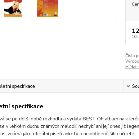
Cen
12
106
Číslo p
Výrobc
Hlídat 
etní specifikace
Sou
tní specifikace
vá se po delší době rozhodla a vydala BEST OF album na kterém se
e v lehkém duchu známých melodií, nechybí ani její dnes již legen
s, známá jako oficiální píseň ankety o nejoblíbenějšího učitele.