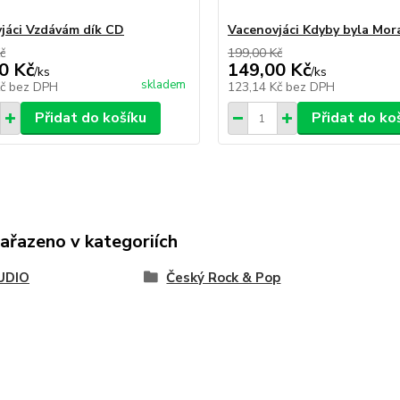
jáci Vzdávám dík CD
Vacenovjáci Kdyby byla Mor
č
199,00 Kč
0 Kč
149,00 Kč
/
ks
/
ks
skladem
Kč
bez DPH
123,14 Kč
bez DPH
Přidat do košíku
Přidat do ko
zařazeno v kategoriích
UDIO
Český Rock & Pop