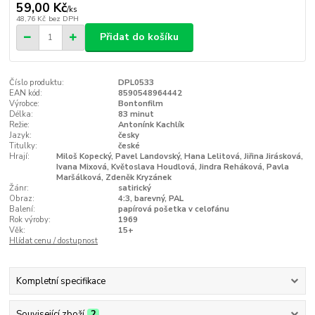
59,00 Kč
/
ks
48,76 Kč
bez DPH
Přidat do košíku
Číslo produktu:
DPL0533
EAN kód:
8590548964442
Výrobce:
Bontonfilm
Délka:
83 minut
Režie:
Antonínk Kachlík
Jazyk:
česky
Titulky:
české
Hrají:
Miloš Kopecký, Pavel Landovský, Hana Lelitová, Jiřina Jirásková,
Ivana Mixová, Květoslava Houdlová, Jindra Reháková, Pavla
Maršálková, Zdeněk Kryzánek
Žánr:
satirický
Obraz:
4:3, barevný, PAL
Balení:
papírová pošetka v celofánu
Rok výroby:
1969
Věk:
15+
Hlídat cenu / dostupnost
Kompletní specifikace
Související zboží
2