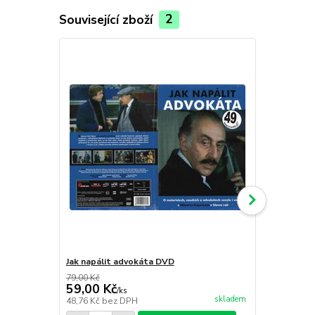
Související zboží
2
Jak napálit advokáta DVD
Jak se krad
79,00 Kč
79,00 Kč
59,00 Kč
59,00 Kč
/
ks
skladem
48,76 Kč
bez DPH
48,76 Kč
bez