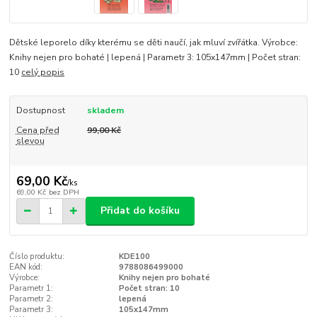
Dětské leporelo díky kterému se děti naučí, jak mluví zvířátka. Výrobce:
Knihy nejen pro bohaté | lepená | Parametr 3: 105x147mm | Počet stran:
10
celý popis
Dostupnost
skladem
Cena před
99,00 Kč
slevou
69,00 Kč
/
ks
69,00 Kč
bez DPH
Přidat do košíku
Číslo produktu:
KDE100
EAN kód:
9788086499000
Výrobce:
Knihy nejen pro bohaté
Parametr 1:
Počet stran: 10
Parametr 2:
lepená
Parametr 3:
105x147mm