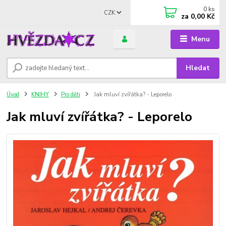
0
ks
CZK
za
0,00 Kč
Menu
Hledat
Úvod
KNIHY
Pro děti
Jak mluví zvířátka? - Leporelo
Jak mluví zvířátka? - Leporelo