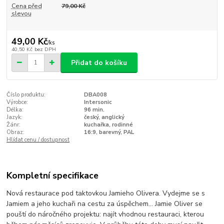
Cena před
79,00 Kč
slevou
49,00 Kč
/
ks
40,50 Kč
bez DPH
Přidat do košíku
Číslo produktu:
DBA008
Výrobce:
Intersonic
Délka:
96 min.
Jazyk:
český, anglický
Žánr:
kuchařka, rodinné
Obraz:
16:9, barevný, PAL
Hlídat cenu / dostupnost
Kompletní specifikace
Nová restaurace pod taktovkou Jamieho Olivera. Vydejme se s
Jamiem a jeho kuchaři na cestu za úspěchem… Jamie Oliver se
pouští do náročného projektu: najít vhodnou restauraci, kterou