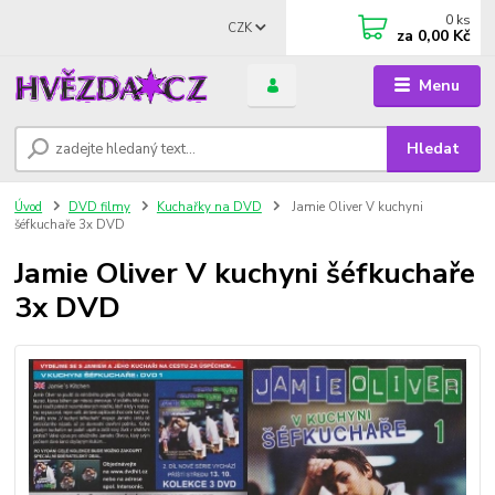
0
ks
CZK
za
0,00 Kč
Menu
Hledat
Úvod
DVD filmy
Kuchařky na DVD
Jamie Oliver V kuchyni
šéfkuchaře 3x DVD
Jamie Oliver V kuchyni šéfkuchaře
3x DVD