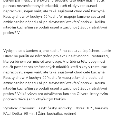
během pár měsíců zrenovuje. V průběhu této doby musí naučit
patnáct nezaměstnaných mladíků, kteří nikdy v restauraci
nepracovali, nejen vařit, ale také zajišťovat chod celé kuchyně.
Reality show „V kuchyni šéfkuchaře“ mapuje Jamieho cestu od
ambiciózního nápadu až po slavnostní otevření podniku. Kolika
mladým kuchařům se podaří uspět a začít nový život v atraktivní
profesi? V…
Vydejme se s Jamiem a jeho kuchaři na cestu za úspěchem... Jamie
Oliver se pouští do náročného projektu, najít vhodnou restauraci,
kterou během pár měsíců zrenovuje. V průběhu této doby musí
naučit patnáct nezaměstnaných mladíků, kteří nikdy v restauraci
nepracovali, nejen vařit, ale také zajišťovat chod celé kuchyně.
Reality show V kuchyni šéfkuchaře mapuje Jamieho cestu od
ambiciózního nápadu až po slavnostní otevření podniku. Kolika
mladým kuchařům se podaří uspět a začít nový život v atraktivní
profesi? Velká výzva pro odvážného Jamieho Olivera, který svým
počinem dává šanci obyčejným klukům...
Výrobce: Intersonic | Jazyk: český, anglický | Obraz: 16:9, barevný,
PAL | Délka: 96 min. | Žánr: kuchařka, rodinné