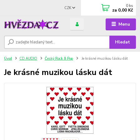
0
ks
CZK
za
0,00 Kč
Menu
Hledat
Úvod
CD AUDIO
Český Rock & Pop
Je krásné muzikou lásku dát
Je krásné muzikou lásku dát