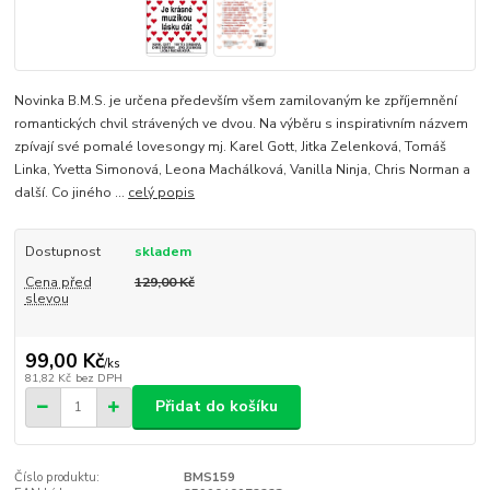
Novinka B.M.S. je určena především všem zamilovaným ke zpříjemnění
romantických chvil strávených ve dvou. Na výběru s inspirativním názvem
zpívají své pomalé lovesongy mj. Karel Gott, Jitka Zelenková, Tomáš
Linka, Yvetta Simonová, Leona Machálková, Vanilla Ninja, Chris Norman a
další. Co jiného ...
celý popis
Dostupnost
skladem
Cena před
129,00 Kč
slevou
99,00 Kč
/
ks
81,82 Kč
bez DPH
Přidat do košíku
Číslo produktu:
BMS159