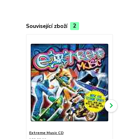
Související zboží
2
Extreme Music CD
Písničky kt