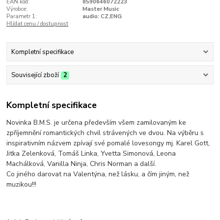
EAN kód:
8590646072223
Výrobce:
Master Music
Parametr 1:
audio: CZ,ENG
Hlídat cenu / dostupnost
Kompletní specifikace
Související zboží
2
Kompletní specifikace
Novinka B.M.S. je určena především všem zamilovaným ke
zpříjemnění romantických chvil strávených ve dvou. Na výběru s
inspirativním názvem zpívají své pomalé lovesongy mj. Karel Gott,
Jitka Zelenková, Tomáš Linka, Yvetta Simonová, Leona
Machálková, Vanilla Ninja, Chris Norman a další.
Co jiného darovat na Valentýna, než lásku, a čím jiným, než
muzikou!!!