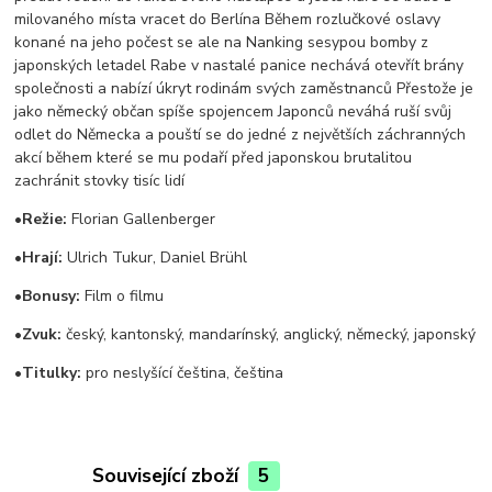
milovaného místa vracet do Berlína Během rozlučkové oslavy
konané na jeho počest se ale na Nanking sesypou bomby z
japonských letadel Rabe v nastalé panice nechává otevřít brány
společnosti a nabízí úkryt rodinám svých zaměstnanců Přestože je
jako německý občan spíše spojencem Japonců neváhá ruší svůj
odlet do Německa a pouští se do jedné z největších záchranných
akcí během které se mu podaří před japonskou brutalitou
zachránit stovky tisíc lidí
•
Režie:
Florian Gallenberger
•
Hrají:
Ulrich Tukur, Daniel Brühl
•
Bonusy:
Film o filmu
•
Zvuk:
český, kantonský, mandarínský, anglický, německý, japonský
•
Titulky:
pro neslyšící čeština, čeština
Související zboží
5