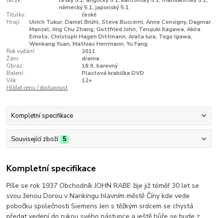
Jazyk:
český 5.1, anglický 5.1, kantonský 5.1, mandarínský 5.1,
německý 5.1, japonský 5.1
Titulky:
české
Hrají:
Ulrich Tukur, Daniel Brühl, Steve Buscemi, Anne Consigny, Dagmar
Manzel, Jing Chu Zhang, Gottfried John, Terujuki Kagawa, Akira
Emoto, Christoph Hagen Dittmann, Arata Iura, Togo Igawa,
Wenkang Yuan, Mathias Herrmann, Yu Fang
Rok vydání:
2011
Žánr:
drama
Obraz:
16:9, barevný
Balení:
Plastová krabička DVD
Věk:
12+
Hlídat cenu / dostupnost
Kompletní specifikace
Související zboží
5
Kompletní specifikace
Píše se rok 1937 Obchodník JOHN RABE žije již téměř 30 let se
svou ženou Dorou v Nankingu hlavním městě Číny kde vede
pobočku společnosti Siemens Jen s těžkým srdcem se chystá
předat vedení do rukou svého nástupce a ještě hůře se bude z