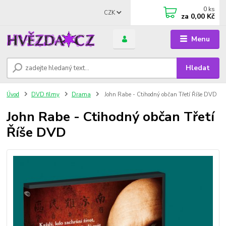
0
ks
CZK
za
0,00 Kč
Menu
Hledat
Úvod
DVD filmy
Drama
John Rabe - Ctihodný občan Třetí Říše DVD
John Rabe - Ctihodný občan Třetí
Říše DVD