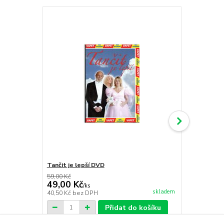
Tančit je lepší DVD
Sappho DV
59,00 Kč
59,00 Kč
49,00 Kč
49,00 Kč
/
ks
skladem
40,50 Kč
bez DPH
40,50 Kč
bez
Přidat do košíku