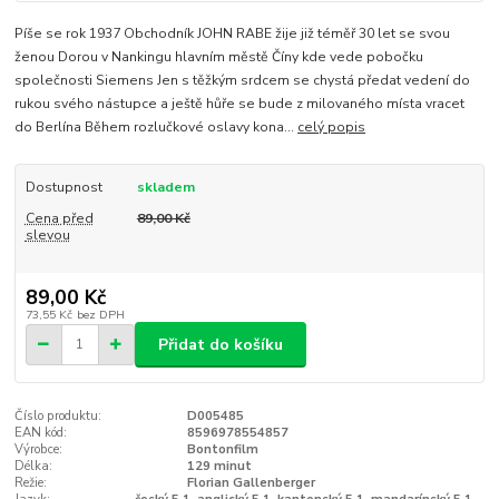
Píše se rok 1937 Obchodník JOHN RABE žije již téměř 30 let se svou
ženou Dorou v Nankingu hlavním městě Číny kde vede pobočku
společnosti Siemens Jen s těžkým srdcem se chystá předat vedení do
rukou svého nástupce a ještě hůře se bude z milovaného místa vracet
do Berlína Během rozlučkové oslavy kona...
celý popis
Dostupnost
skladem
Cena před
89,00 Kč
slevou
89,00 Kč
73,55 Kč
bez DPH
Přidat do košíku
Číslo produktu:
D005485
EAN kód:
8596978554857
Výrobce:
Bontonfilm
Délka:
129 minut
Režie:
Florian Gallenberger