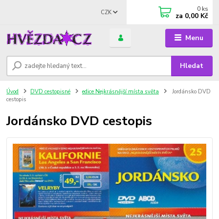
0
ks
CZK
za
0,00 Kč
Menu
Hledat
Úvod
DVD cestopisné
edice Nejkrásnější místa světa
Jordánsko DVD
cestopis
Jordánsko DVD cestopis