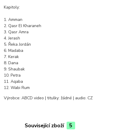
Kapitoly:
1. Amman
2. Qasr El Kharaneh
3. Qasr Amra
4. Jerash
5. Řeka Jordán
6. Madaba
7. Kerak
8. Dana
9. Shaubak
10. Petra
11. Aqaba
12. Wabi Rum
Výrobce: ABCD video | titulky: žádné | audio: CZ
Související zboží
5