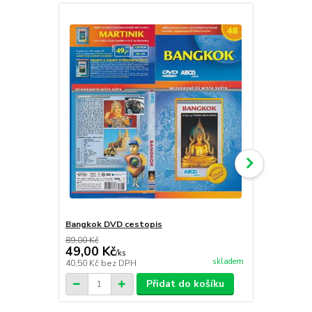
Bangkok DVD cestopis
Skotsko DV
89,00 Kč
89,00 Kč
49,00 Kč
49,00 Kč
/
ks
skladem
40,50 Kč
bez DPH
40,50 Kč
bez
Přidat do košíku