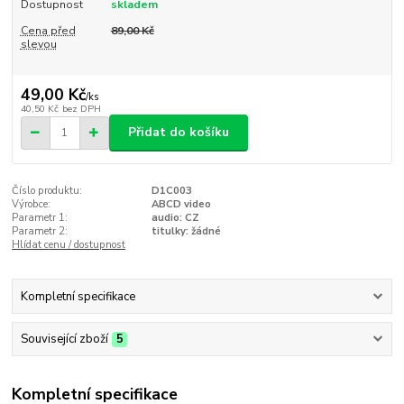
Dostupnost
skladem
Cena před
89,00 Kč
slevou
49,00 Kč
/
ks
40,50 Kč
bez DPH
Přidat do košíku
Číslo produktu:
D1C003
Výrobce:
ABCD video
Parametr 1:
audio: CZ
Parametr 2:
titulky: žádné
Hlídat cenu / dostupnost
Kompletní specifikace
Související zboží
5
Kompletní specifikace