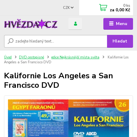
0
ks
CZK
za
0,00 Kč
Menu
Hledat
Úvod
DVD cestopisné
edice Nejkrásnější místa světa
Kalifornie Los
Angeles a San Francisco DVD
Kalifornie Los Angeles a San
Francisco DVD