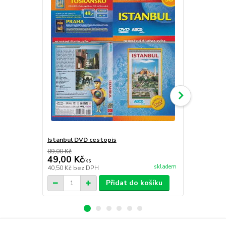
Istanbul DVD cestopis
Jihoafrická 
89,00 Kč
89,00 Kč
49,00 Kč
49,00 Kč
/
ks
skladem
40,50 Kč
bez DPH
40,50 Kč
bez
Přidat do košíku