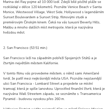
Marina del Ray pojme až 10 000 lodí. Zdejší bílé písčité pláže se
rozkládají v délce 120 kilometrů. Poznáte Venice Beach v Santa
Monice, Westwood Village, West Side, Hollywood s legendárním
Sunset Boulevardem a Sunset Strip, filmovými studii a
premiérovým Čínským kinem. Čeká na vás luxusní Beverly Hills,
Malibu a mnoho dalších míst metropole, která je nazývána
hvězdou měst.
2. San Francisco (53:51 min.)
San Francisco leží na západním pobřeží Spojených Států a je
čtvrtým největším městem Kalifornie.
V tomto filmu vás provedeme městem, o němž sami Američané
tvrdí, že patří mezi nejkrásnější města USA. Poznáte nejslavnější
ulici San Francisca - Lombard Street a projedete se místní
tramvají, která je spíše lanovkou. Uprostřed finanční čtvrti, která je
nazývána Wall Streetem západu, se seznámíte s Transamerica
Pyramid - budovou vysokou přes 260 m.