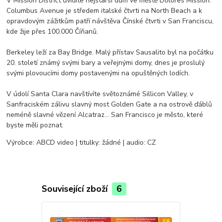
V Mission District uvidíte nejstarší dům ve městě Dolores Mission.
Columbus Avenue je středem italské čtvrti na North Beach a k
opravdovým zážitkům patří návštěva Čínské čtvrti v San Franciscu,
kde žije přes 100.000 Číňanů.
Berkeley leží za Bay Bridge. Malý přístav Sausalito byl na počátku
20. století známý svými bary a veřejnými domy, dnes je proslulý
svými plovoucími domy postavenými na opuštěných lodích.
V údolí Santa Clara navštívíte světoznámé Sillicon Valley, v
Sanfraciském zálivu slavný most Golden Gate a na ostrově ďáblů
neméně slavné vězení Alcatraz... San Francisco je město, které
byste měli poznat.
Výrobce: ABCD video | titulky: žádné | audio: CZ
Související zboží
6