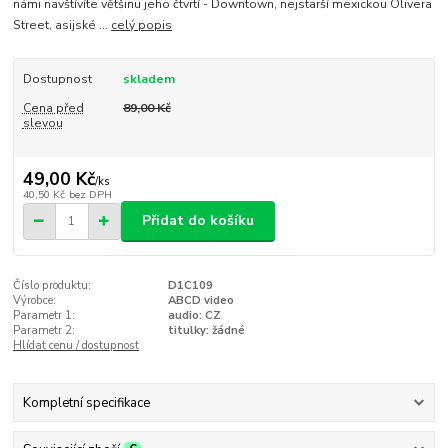
námi navštívíte většinu jeho čtvrtí - Downtown, nejstarší mexickou Olivera
Street, asijské ...
celý popis
Dostupnost
skladem
Cena před
89,00 Kč
slevou
49,00 Kč
/
ks
40,50 Kč
bez DPH
Přidat do košíku
Číslo produktu:
D1C109
Výrobce:
ABCD video
Parametr 1:
audio: CZ
Parametr 2:
titulky: žádné
Hlídat cenu / dostupnost
Kompletní specifikace