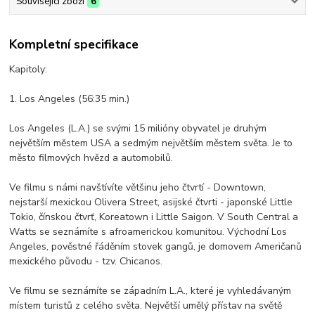
Související zboží
6
Kompletní specifikace
Kapitoly:
1. Los Angeles (56:35 min.)
Los Angeles (L.A.) se svými 15 milióny obyvatel je druhým
největším městem USA a sedmým největším městem světa. Je to
město filmových hvězd a automobilů.
Ve filmu s námi navštívíte většinu jeho čtvrtí - Downtown,
nejstarší mexickou Olivera Street, asijské čtvrti - japonské Little
Tokio, čínskou čtvrť, Koreatown i Little Saigon. V South Central a
Watts se seznámíte s afroamerickou komunitou. Východní Los
Angeles, pověstné řáděním stovek gangů, je domovem Američanů
mexického původu - tzv. Chicanos.
Ve filmu se seznámíte se západním L.A., které je vyhledávaným
místem turistů z celého světa. Největší umělý přístav na světě