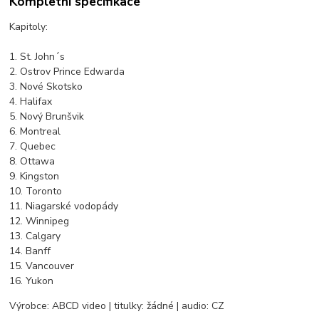
Kompletní specifikace
Kapitoly:
1. St. John´s
2. Ostrov Prince Edwarda
3. Nové Skotsko
4. Halifax
5. Nový Brunšvik
6. Montreal
7. Quebec
8. Ottawa
9. Kingston
10. Toronto
11. Niagarské vodopády
12. Winnipeg
13. Calgary
14. Banff
15. Vancouver
16. Yukon
Výrobce: ABCD video | titulky: žádné | audio: CZ