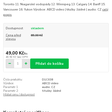
Toronto 11. Niagarské vodopády 12. Winnipeg 13. Calgary 14. Banff 15.
Vancouver 16. Yukon Výrobce: ABCD video | titulky: žádné | audio: CZ
celý
popis
Dostupnost
skladem
Cena před
89,00 Kč
slevou
49,00 Kč
/
ks
40,50 Kč
bez DPH
Přidat do košíku
Číslo produktu:
D1C038
Výrobce:
ABCD video
Parametr 1:
audio: CZ
Parametr 2:
titulky: žádné
Hlídat cenu / dostupnost