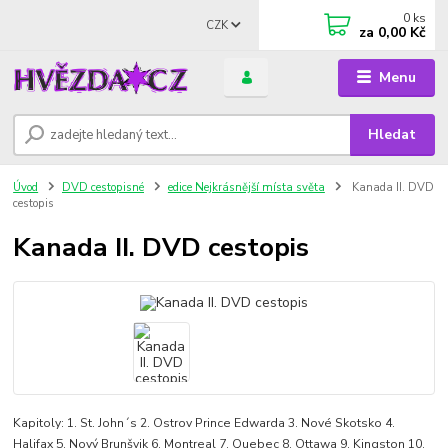
0
ks
CZK
za
0,00 Kč
Menu
Hledat
Úvod
DVD cestopisné
edice Nejkrásnější místa světa
Kanada II. DVD
cestopis
Kanada II. DVD cestopis
Kapitoly: 1. St. John´s 2. Ostrov Prince Edwarda 3. Nové Skotsko 4.
Halifax 5. Nový Brunšvik 6. Montreal 7. Quebec 8. Ottawa 9. Kingston 10.