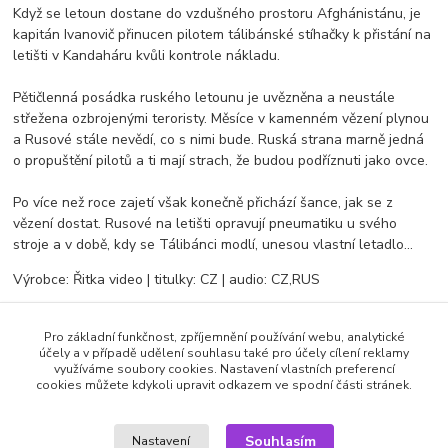
Když se letoun dostane do vzdušného prostoru Afghánistánu, je
kapitán Ivanovič přinucen pilotem tálibánské stíhačky k přistání na
letišti v Kandaháru kvůli kontrole nákladu.
Pětičlenná posádka ruského letounu je uvězněna a neustále
střežena ozbrojenými teroristy. Měsíce v kamenném vězení plynou
a Rusové stále nevědí, co s nimi bude. Ruská strana marně jedná
o propuštění pilotů a ti mají strach, že budou podříznuti jako ovce.
Po více než roce zajetí však konečně přichází šance, jak se z
vězení dostat. Rusové na letišti opravují pneumatiku u svého
stroje a v době, kdy se Tálibánci modlí, unesou vlastní letadlo...
Výrobce: Řitka video | titulky: CZ | audio: CZ,RUS
Pro základní funkčnost, zpříjemnění používání webu, analytické
Zboží zařazeno v kategoriích
účely a v případě udělení souhlasu také pro účely cílení reklamy
využíváme soubory cookies. Nastavení vlastních preferencí
cookies můžete kdykoli upravit odkazem ve spodní části stránek.
DVD filmy
Akční
Souhlasím
Nastavení