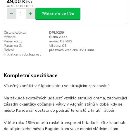
49,00 Kč
/
ks
40,50 Kč
bez DPH
Přidat do košíku
Číslo produktu:
DPL0239
Výrobce:
Řitka video
Parametr 1:
audio: CZ,RUS
Parametr 2:
titulky: CZ
Balení:
plastová krabička DVD slim
Hlídat cenu / dostupnost
Kompletní specifikace
Válečný konflikt v Afghánistánu ve strhujícím zpracování.
Na základě skutečných událostí vzniklo strhující drama, zachycující
zásadní okamžiky občanské války v Afghánistánů v době, kdy se
město Kandahár dostalo do područí teroristů z hnutí Tálibán.
V létě roku 1995 odlétá ruské transportní letadlo Il-76 z Istanbulu
do afgánského města Bagrám, kam veze munici vládním silám.