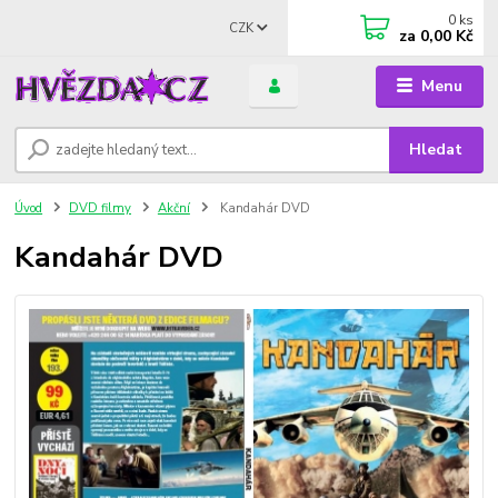
0
ks
CZK
za
0,00 Kč
Menu
Hledat
Úvod
DVD filmy
Akční
Kandahár DVD
Kandahár DVD