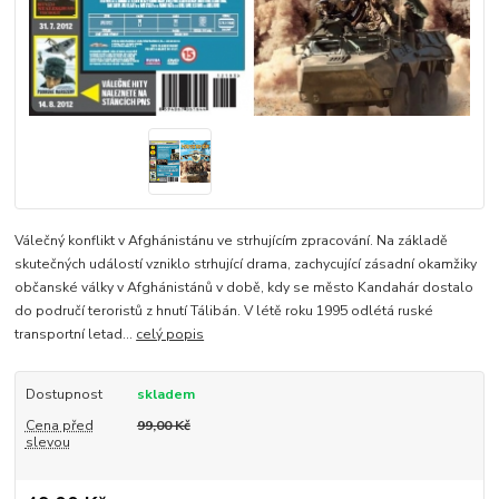
Válečný konflikt v Afghánistánu ve strhujícím zpracování. Na základě
skutečných událostí vzniklo strhující drama, zachycující zásadní okamžiky
občanské války v Afghánistánů v době, kdy se město Kandahár dostalo
do područí teroristů z hnutí Tálibán. V létě roku 1995 odlétá ruské
transportní letad...
celý popis
Dostupnost
skladem
Cena před
99,00 Kč
slevou