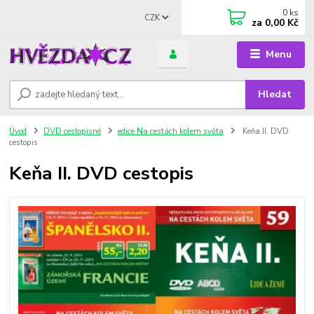
0
ks
CZK
za
0,00 Kč
Menu
Hledat
Úvod
DVD cestopisné
edice Na cestách kolem světa
Keňa II. DVD
cestopis
Keňa II. DVD cestopis