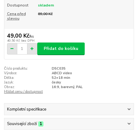
Dostupnost
skladem
Cena před
89,00 Kč
slevou
49,00 Kč
/
ks
40,50 Kč
bez DPH
Přidat do košíku
Číslo produktu:
D5C035
Výrobce:
ABCD video
Délka:
52+18 min
Jazyk:
česky
Obraz:
16:9, barevný, PAL
Hlídat cenu / dostupnost
Kompletní specifikace
Související zboží
1