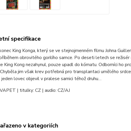
tní specifikace
konec King Konga, který se ve stejnojmenném filmu Johna Guill
příběhem obrovitého gorilího samce. Po deseti letech se režisér
že King Kong nezahynul, pouze upadl do kómatu. Odborníci ho proh
 Chyběla jim však krev potřebná pro transplantaci umělého srdce,
 jeden lovec objevil v pralese samici téhož druhu…
VAPET | titulky: CZ | audio: CZ/AJ
zařazeno v kategoriích