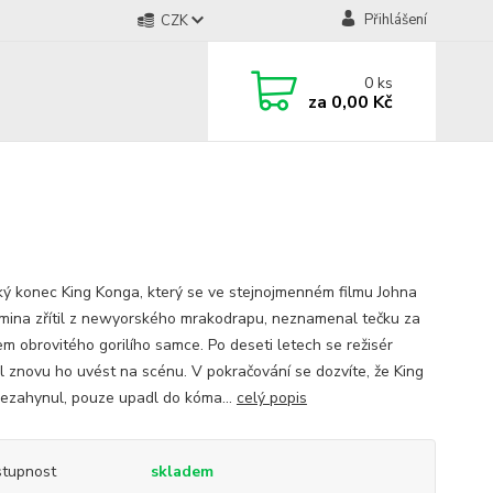
Přihlášení
CZK
0
ks
za
0,00 Kč
ký konec King Konga, který se ve stejnojmenném filmu Johna
rmina zřítil z newyorského mrakodrapu, neznamenal tečku za
em obrovitého gorilího samce. Po deseti letech se režisér
l znovu ho uvést na scénu. V pokračování se dozvíte, že King
ezahynul, pouze upadl do kóma...
celý popis
tupnost
skladem