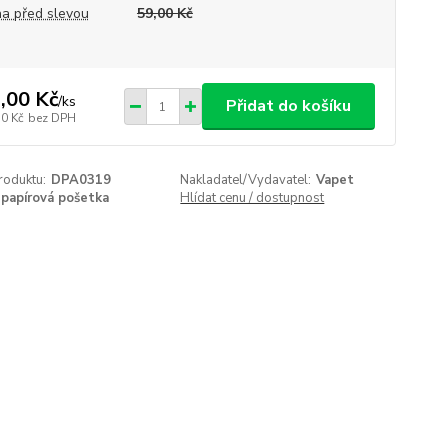
a před slevou
59,00 Kč
,00 Kč
/
ks
Přidat do košíku
50 Kč
bez DPH
roduktu:
DPA0319
Nakladatel/Vydavatel:
Vapet
papírová pošetka
Hlídat cenu / dostupnost