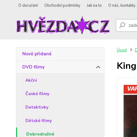
O doručení
Obchodní podmínky
Jak na to
O nás, kontakty..
Úvod
D
Nově přidané
King
DVD filmy
Akční
České filmy
Detektivky
Dětské filmy
Dobrodružné