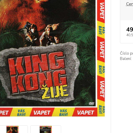
Cen
49
40,
Číslo p
Balení: