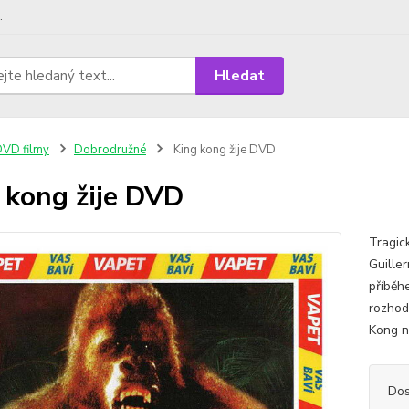
.
Hledat
VD filmy
Dobrodružné
King kong žije DVD
 kong žije DVD
Tragic
Guille
příběh
rozhod
Kong n
Dos