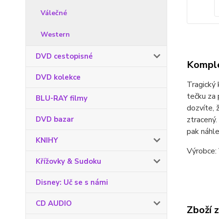
Válečné
Western
DVD cestopisné
Komple
DVD kolekce
Tragický 
tečku za 
BLU-RAY filmy
dozvíte, 
DVD bazar
ztracený.
pak náhle
KNIHY
Výrobce: 
Křížovky & Sudoku
Disney: Uč se s námi
CD AUDIO
Zboží 