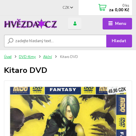
0
ks
CZK
za
0,00 Kč
Menu
Hledat
Úvod
DVD filmy
Akční
Kitaro DVD
Kitaro DVD