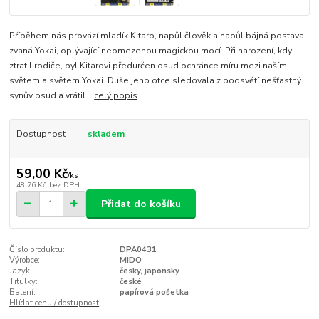
Příběhem nás provází mladík Kitaro, napůl člověk a napůl bájná postava
zvaná Yokai, oplývající neomezenou magickou mocí. Při narození, kdy
ztratil rodiče, byl Kitarovi předurčen osud ochránce míru mezi naším
světem a světem Yokai. Duše jeho otce sledovala z podsvětí nešťastný
synův osud a vrátil...
celý popis
Dostupnost
skladem
59,00 Kč
/
ks
48,76 Kč
bez DPH
Přidat do košíku
Číslo produktu:
DPA0431
Výrobce:
MIDO
Jazyk:
česky, japonsky
Titulky:
české
Balení:
papírová pošetka
Hlídat cenu / dostupnost