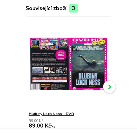
Související zboží
3
Hlubiny Loch Ness - DVD
5. dimenze,
99,00 Kč
199,00 Kč
89,00 Kč
149,00 K
/
ks
skladem
73,55 Kč
bez DPH
123,14 Kč
be