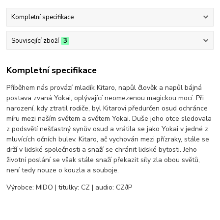
Kompletní specifikace
Související zboží
3
Kompletní specifikace
Příběhem nás provází mladík Kitaro, napůl člověk a napůl bájná
postava zvaná Yokai, oplývající neomezenou magickou mocí. Při
narození, kdy ztratil rodiče, byl Kitarovi předurčen osud ochránce
míru mezi naším světem a světem Yokai. Duše jeho otce sledovala
z podsvětí nešťastný synův osud a vrátila se jako Yokai v jedné z
mluvících očních bulev. Kitaro, ač vychován mezi přízraky, stále se
drží v lidské společnosti a snaží se chránit lidské bytosti. Jeho
životní poslání se však stále snaží překazit síly zla obou světů,
není tedy nouze o kouzla a souboje.
Výrobce: MIDO | titulky: CZ | audio: CZ/JP