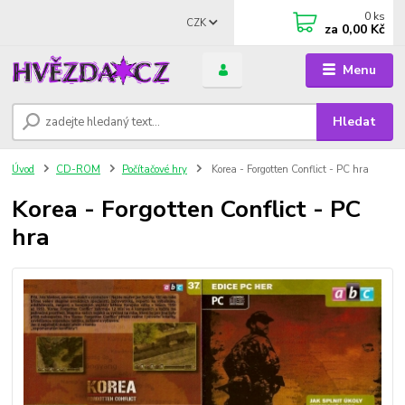
0
ks
CZK
za
0,00 Kč
Menu
Hledat
Úvod
CD-ROM
Počítačové hry
Korea - Forgotten Conflict - PC hra
Korea - Forgotten Conflict - PC
hra