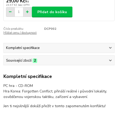
29,00 Kč
/
ks
23,97 Kč
bez DPH
Přidat do košíku
Číslo produktu:
DCP002
Hlídat cenu / dostupnost
Kompletní specifikace
Související zboží
2
Kompletní specifikace
PC hra - CD-ROM
Hra Korea: Forgotten Conflict, přináší reálné i původní lokality,
osvědčenou vojenskou taktiku, zařízení a vybavení.
Jen ti nejsilnější dokáží přežít v tomto zapomenutém konfliktu!