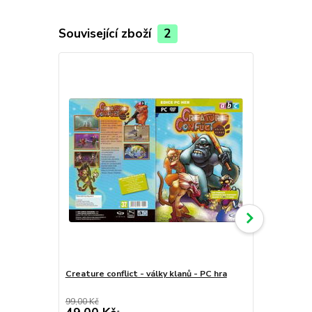
Související zboží
2
Creature conflict - války klanů - PC hra
Undercover 
hra
99,00 Kč
49,00 Kč