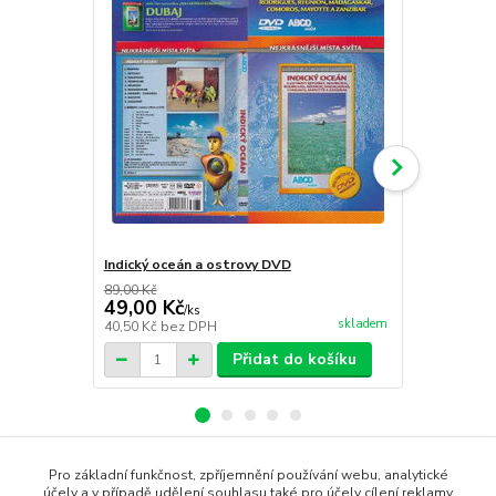
Indický oceán a ostrovy DVD
Keňa DVD c
89,00 Kč
89,00 Kč
49,00 Kč
49,00 Kč
/
ks
skladem
40,50 Kč
bez DPH
40,50 Kč
bez
Přidat do košíku
Pro základní funkčnost, zpříjemnění používání webu, analytické
Zboží zařazeno v kategoriích
účely a v případě udělení souhlasu také pro účely cílení reklamy