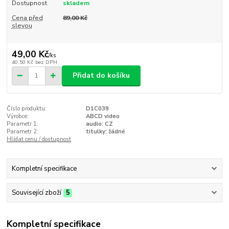
Dostupnost
skladem
Cena před
89,00 Kč
slevou
49,00 Kč
/
ks
40,50 Kč
bez DPH
Přidat do košíku
Číslo produktu:
D1C039
Výrobce:
ABCD video
Parametr 1:
audio: CZ
Parametr 2:
titulky: žádné
Hlídat cenu / dostupnost
Kompletní specifikace
Související zboží
5
Kompletní specifikace