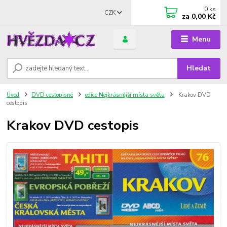
0
ks
CZK
za
0,00 Kč
Menu
Hledat
Úvod
DVD cestopisné
edice Nejkrásnější místa světa
Krakov DVD
cestopis
Krakov DVD cestopis