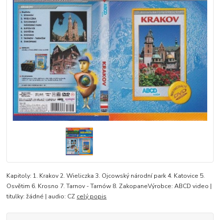
Kapitoly: 1. Krakov 2. Wieliczka 3. Ojcowský národní park 4. Katovice 5.
Osvětim 6. Krosno 7. Tarnov - Tarnów 8. ZakopaneVýrobce: ABCD video |
titulky: žádné | audio: CZ
celý popis