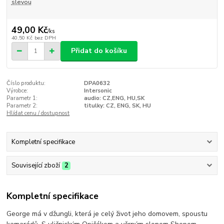
slevou
49,00 Kč
/
ks
40,50 Kč
bez DPH
Přidat do košíku
Číslo produktu:
DPA0632
Výrobce:
Intersonic
Parametr 1:
audio: CZ,ENG, HU,SK
Parametr 2:
titulky: CZ, ENG, SK, HU
Hlídat cenu / dostupnost
Kompletní specifikace
Související zboží
2
Kompletní specifikace
George má v džungli, která je celý život jeho domovem, spoustu