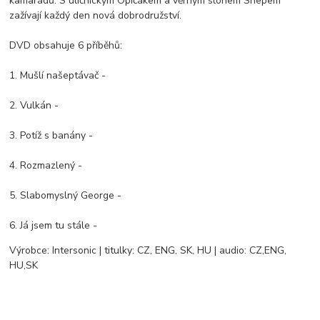
kamarádů. S uličnickým Opičákem a věrným slonem Shepem
zažívají každý den nová dobrodružství.
DVD obsahuje 6 příběhů:
1. Mušlí našeptávač -
2. Vulkán -
3. Potíž s banány -
4. Rozmazlený -
5. Slabomyslný George -
6. Já jsem tu stále -
Výrobce: Intersonic | titulky: CZ, ENG, SK, HU | audio: CZ,ENG,
HU,SK