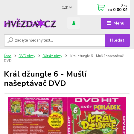
0
ks
CZK
za
0,00 Kč
Menu
Hledat
Úvod
DVD filmy
Dětské filmy
Král džungle 6 - Mušlí našeptávač
DVD
Král džungle 6 - Mušlí
našeptávač DVD