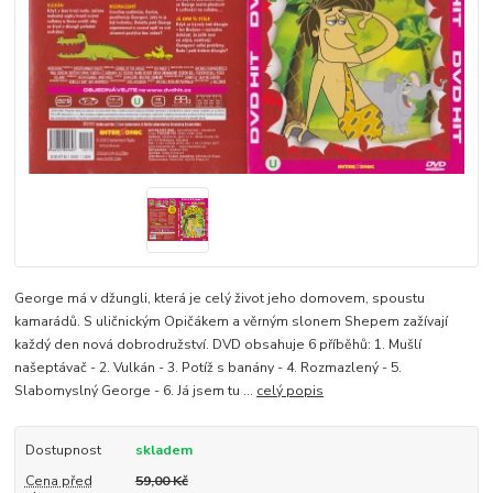
George má v džungli, která je celý život jeho domovem, spoustu
kamarádů. S uličnickým Opičákem a věrným slonem Shepem zažívají
každý den nová dobrodružství. DVD obsahuje 6 příběhů: 1. Mušlí
našeptávač - 2. Vulkán - 3. Potíž s banány - 4. Rozmazlený - 5.
Slabomyslný George - 6. Já jsem tu ...
celý popis
Dostupnost
skladem
Cena před
59,00 Kč