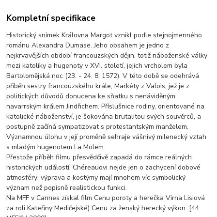
Kompletní specifikace
Historický snímek Královna Margot vznikl podle stejnojmenného
románu Alexandra Dumase. Jeho obsahem je jedno z
nejkrvavějších období francouzských dějin, totiž náboženské války
mezi katolíky a hugenoty v XVI. století, jejich vrcholem byla
Bartolomějská noc (23. - 24. 8. 1572). V této době se odehrává
příběh sestry francouzského krále, Markéty z Valois, jež je z
politických důvodů donucena ke sňatku s nenáviděným
navarrským králem Jindřichem. Příslušnice rodiny, orientované na
katolické náboženství, je šokována brutalitou svých souvěrců, a
postupně začíná sympatizovat s protestantským manželem.
Významnou úlohu v její proměně sehraje vášnivý milenecký vztah
s mladým hugenotem La Molem.
Přestože příběh filmu přesvědčivě zapadá do rámce reálných
historických událostí, Chéreauovi nejde jen o zachycení dobové
atmosféry; výprava a kostýmy mají mnohem víc symbolický
význam než popisně realistickou funkci.
Na MFF v Cannes získal film Cenu poroty a herečka Virna Lisiová
za roli Kateřiny Medičejské) Cenu za ženský herecký výkon. [44.