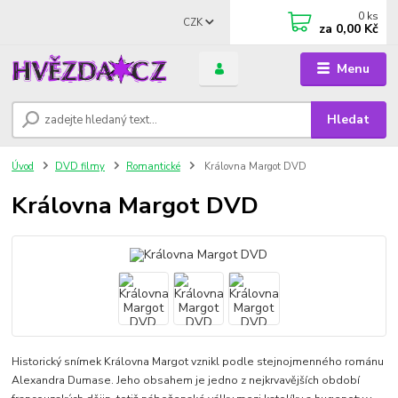
0
ks
CZK
za
0,00 Kč
Menu
Hledat
Úvod
DVD filmy
Romantické
Královna Margot DVD
Královna Margot DVD
Historický snímek Královna Margot vznikl podle stejnojmenného románu
Alexandra Dumase. Jeho obsahem je jedno z nejkrvavějších období