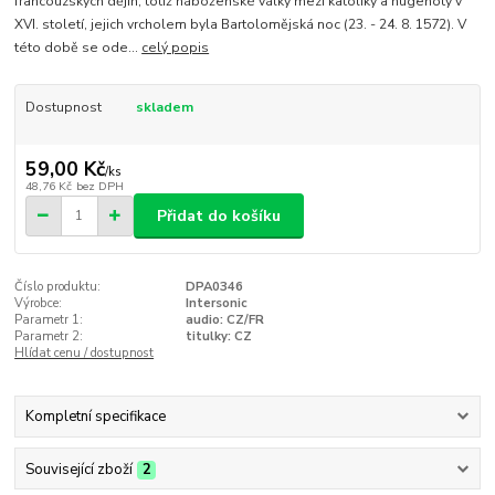
francouzských dějin, totiž náboženské války mezi katolíky a hugenoty v
XVI. století, jejich vrcholem byla Bartolomějská noc (23. - 24. 8. 1572). V
této době se ode...
celý popis
Dostupnost
skladem
59,00 Kč
/
ks
48,76 Kč
bez DPH
Přidat do košíku
Číslo produktu:
DPA0346
Výrobce:
Intersonic
Parametr 1:
audio: CZ/FR
Parametr 2:
titulky: CZ
Hlídat cenu / dostupnost
Kompletní specifikace
Související zboží
2