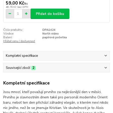
59,00 Kč
/
ks
48,76 Kč
bez DPH
Přidat do košíku
Číslo produktu:
DPA1424
Výrobce:
North video
Balení:
papírová pošetka
Hlídat cenu / dostupnost
Kompletní specifikace
Související zboží
2
Kompletní specifikace
Jsou mnozí, kteří považují prvního za nejkrásnější den v měsíci.
Prvního je slavnostním dnem také pro personál moderního Orient
baru, neboť ten den přichází záhadný elegán, o kterém neví nikdo
nic jiného, než že se jmenuje Kristian. Ve skutečnosti je to Alois