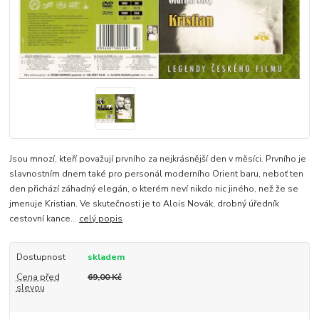
Jsou mnozí, kteří považují prvního za nejkrásnější den v měsíci. Prvního je
slavnostním dnem také pro personál moderního Orient baru, neboť ten
den přichází záhadný elegán, o kterém neví nikdo nic jiného, než že se
jmenuje Kristian. Ve skutečnosti je to Alois Novák, drobný úředník
cestovní kance...
celý popis
Dostupnost
skladem
Cena před
69,00 Kč
slevou