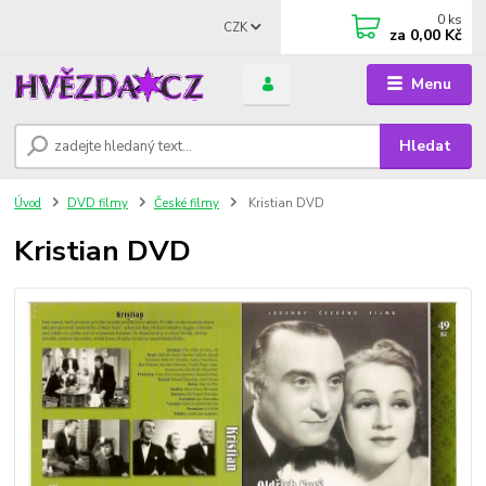
0
ks
CZK
za
0,00 Kč
Menu
Hledat
Úvod
DVD filmy
České filmy
Kristian DVD
Kristian DVD