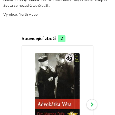
Novák, drobný úředník cestovní kanceláře. Avšak konec dvojího
života se nezadržitelně blíží...
Výrobce: North video
Související zboží
2