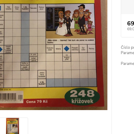
69
69,
Číslo p
Paramet
Paramet