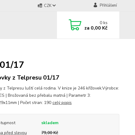
Přihlášení
CZK
0
ks
za
0,00 Kč
 01/17
ovky z Telpresu 01/17
y z Telpresu luští celá rodina. V knize je 246 křížovek.Výrobce:
S | Brožovaná bez přebalu matná | Parametr 3:
9x11mm | Počet stran: 190
celý popis
tupnost
skladem
a před slevou
79,00 Kč