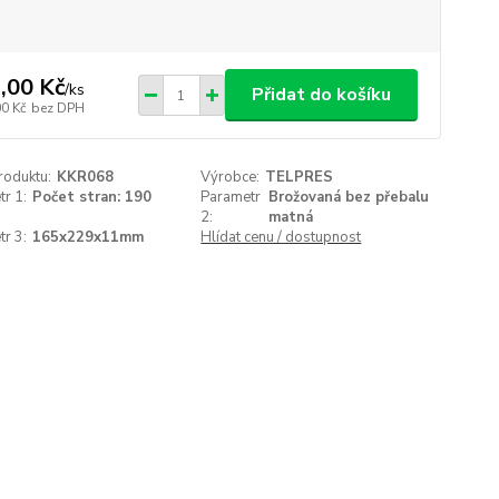
,00 Kč
/
ks
Přidat do košíku
00 Kč
bez DPH
roduktu:
KKR068
Výrobce:
TELPRES
r 1:
Počet stran: 190
Parametr
Brožovaná bez přebalu
2:
matná
r 3:
165x229x11mm
Hlídat cenu / dostupnost