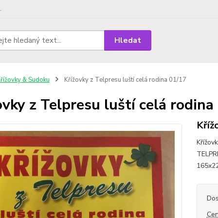
.
Hledat
řížovky & Sudoku
Křížovky z Telpresu luští celá rodina 01/17
ovky z Telpresu luští celá rodina
Kříž
Křížovk
TELPRE
165x22
Dos
Cen