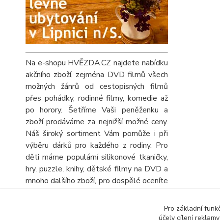
Na e-shopu HVĚZDA.CZ najdete nabídku
akčního zboží, zejména DVD filmů všech
možných žánrů od cestopisných filmů
přes pohádky, rodinné filmy, komedie až
po horory. Šetříme Vaši peněženku a
zboží prodáváme za nejnižší možné ceny.
Náš široký sortiment Vám pomůže i při
výběru dárků pro každého z rodiny. Pro
děti máme populární silikonové tkaničky,
hry, puzzle, knihy, dětské filmy na DVD a
mnoho dalšího zboží, pro dospělé oceníte
velký výběr knih, DVD filmů, turistických
map a automap a seniory potěšíme
Pro základní funk
obrovskou nabídkou různých křížovek a
účely cílení reklam