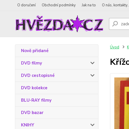
O doručení
Obchodní podmínky
Jak na to
O nás, kontakty..
Úvod
K
Nově přidané
Kříž
DVD filmy
DVD cestopisné
DVD kolekce
BLU-RAY filmy
DVD bazar
KNIHY