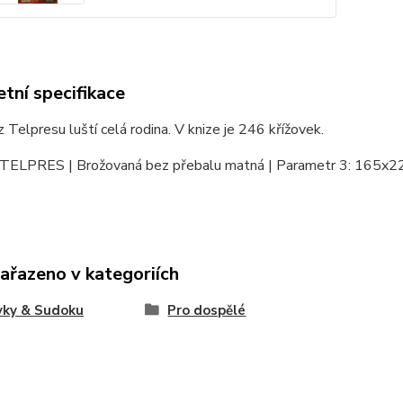
tní specifikace
z Telpresu luští celá rodina. V knize je 246 křížovek.
 TELPRES | Brožovaná bez přebalu matná | Parametr 3: 165x2
zařazeno v kategoriích
vky & Sudoku
Pro dospělé