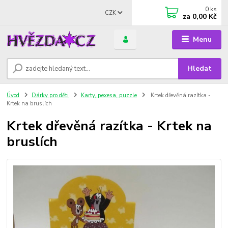
0
ks
CZK
za
0,00 Kč
Menu
Hledat
Úvod
Dárky pro děti
Karty, pexesa, puzzle
Krtek dřevěná razítka -
Krtek na bruslích
Krtek dřevěná razítka - Krtek na
bruslích