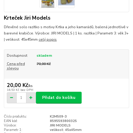
Krteček Jiri Models
Dřevěné solo razítko s motivy Krtka a jeho kamarádů, balená jednotlivě v
barevné krabičce. Výrobce: JIRI MODELS | 1 ks. razítka | Parametr 3: věk 3+
| velikost: 45x45mm
celý popis
Dostupnost
skladem
Cena před
70,00 Kč
slevou
20,00 Kč
/
ks
16,53 Kč
bez DPH
Přidat do košíku
Číslo produktu:
K2M509-3
EAN kód:
8595593800325
Výrobce:
JIRI MODELS
Parametr 1:
velikost: 45x45mm