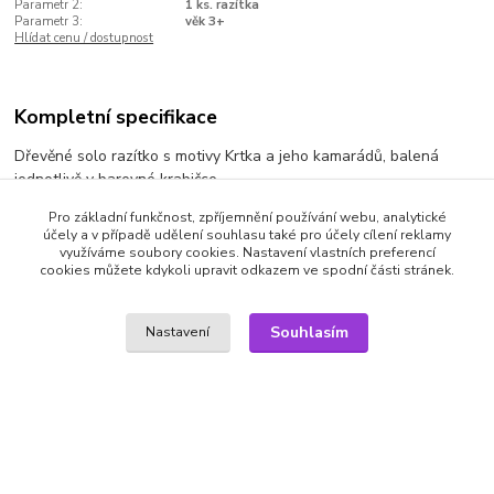
Parametr 2:
1 ks. razítka
Parametr 3:
věk 3+
Hlídat cenu / dostupnost
Kompletní specifikace
Dřevěné solo razítko s motivy Krtka a jeho kamarádů, balená
jednotlivě v barevné krabičce.
Výrobce: JIRI MODELS | 1 ks. razítka | Parametr 3: věk 3+ | velikost:
Pro základní funkčnost, zpříjemnění používání webu, analytické
účely a v případě udělení souhlasu také pro účely cílení reklamy
45x45mm
využíváme soubory cookies. Nastavení vlastních preferencí
cookies můžete kdykoli upravit odkazem ve spodní části stránek.
Zboží zařazeno v kategoriích
Souhlasím
Nastavení
Dárky pro děti
Karty, pexesa, puzzle