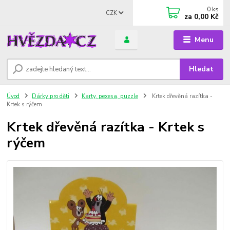
0
ks
CZK
za
0,00 Kč
Menu
Hledat
Úvod
Dárky pro děti
Karty, pexesa, puzzle
Krtek dřevěná razítka -
Krtek s rýčem
Krtek dřevěná razítka - Krtek s
rýčem