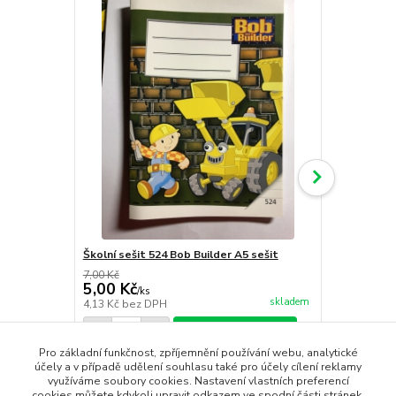
Školní sešit 524 Bob Builder A5 sešit
Krtek dřevě
7,00 Kč
70,00 Kč
5,00 Kč
20,00 Kč
/
ks
skladem
4,13 Kč
bez DPH
16,53 Kč
bez
Přidat do košíku
Pro základní funkčnost, zpříjemnění používání webu, analytické
účely a v případě udělení souhlasu také pro účely cílení reklamy
využíváme soubory cookies. Nastavení vlastních preferencí
cookies můžete kdykoli upravit odkazem ve spodní části stránek.