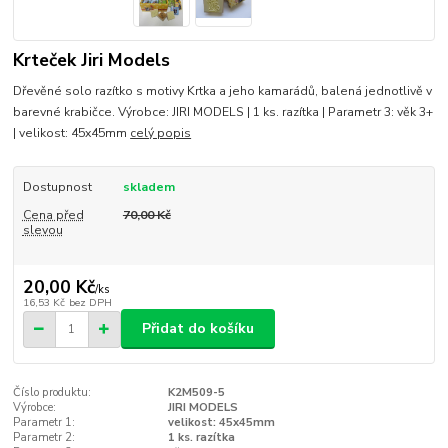
Krteček Jiri Models
Dřevěné solo razítko s motivy Krtka a jeho kamarádů, balená jednotlivě v
barevné krabičce. Výrobce: JIRI MODELS | 1 ks. razítka | Parametr 3: věk 3+
| velikost: 45x45mm
celý popis
Dostupnost
skladem
Cena před
70,00 Kč
slevou
20,00 Kč
/
ks
16,53 Kč
bez DPH
Přidat do košíku
Číslo produktu:
K2M509-5
Výrobce:
JIRI MODELS
Parametr 1:
velikost: 45x45mm
Parametr 2:
1 ks. razítka