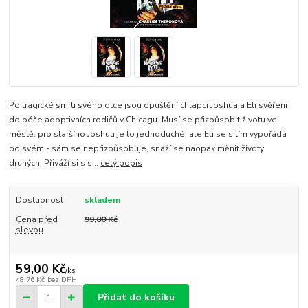
Po tragické smrti svého otce jsou opuštění chlapci Joshua a Eli svěřeni
do péče adoptivních rodičů v Chicagu. Musí se přizpůsobit životu ve
městě, pro staršího Joshuu je to jednoduché, ale Eli se s tím vypořádá
po svém - sám se nepřizpůsobuje, snaží se naopak měnit životy
druhých. Přiváží si s s...
celý popis
Dostupnost
skladem
Cena před
99,00 Kč
slevou
59,00 Kč
/
ks
48,76 Kč
bez DPH
Přidat do košíku