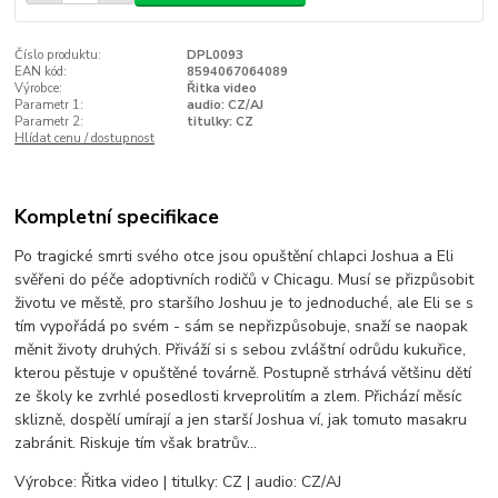
Číslo produktu:
DPL0093
EAN kód:
8594067064089
Výrobce:
Řitka video
Parametr 1:
audio: CZ/AJ
Parametr 2:
titulky: CZ
Hlídat cenu / dostupnost
Kompletní specifikace
Po tragické smrti svého otce jsou opuštění chlapci Joshua a Eli
svěřeni do péče adoptivních rodičů v Chicagu. Musí se přizpůsobit
životu ve městě, pro staršího Joshuu je to jednoduché, ale Eli se s
tím vypořádá po svém - sám se nepřizpůsobuje, snaží se naopak
měnit životy druhých. Přiváží si s sebou zvláštní odrůdu kukuřice,
kterou pěstuje v opuštěné továrně. Postupně strhává většinu dětí
ze školy ke zvrhlé posedlosti krveprolitím a zlem. Přichází měsíc
sklizně, dospělí umírají a jen starší Joshua ví, jak tomuto masakru
zabránit. Riskuje tím však bratrův…
Výrobce: Řitka video | titulky: CZ | audio: CZ/AJ