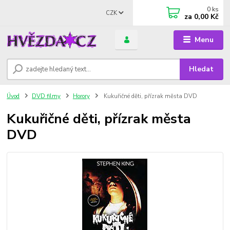
0
ks
CZK
za
0,00 Kč
Menu
Hledat
Úvod
DVD filmy
Horory
Kukuřičné děti, přízrak města DVD
Kukuřičné děti, přízrak města
DVD